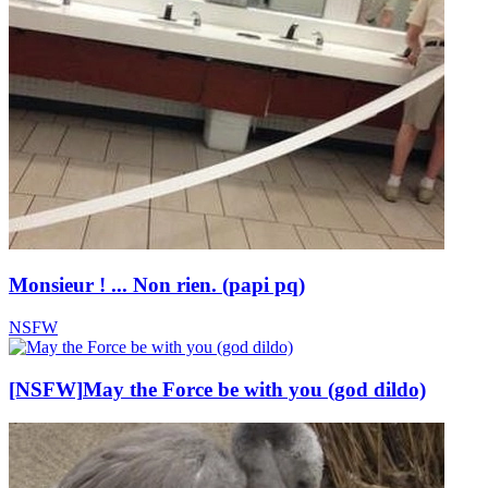
Monsieur ! ... Non rien. (papi pq)
NSFW
[NSFW]
May the Force be with you (god dildo)