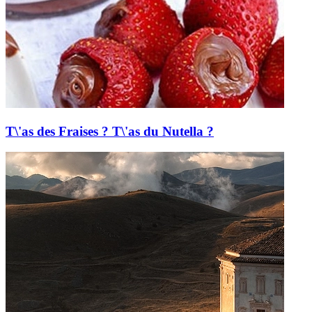
T\'as des Fraises ? T\'as du Nutella ?