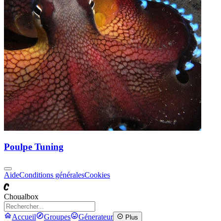
Poulpe Tuning
Aide
Conditions générales
Cookies
C
Choualbox
Accueil
Groupes
Génerateur
Plus