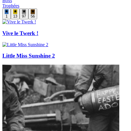
Boxs
Trophées
1
13
97
56
Vive le Twerk !
Little Miss Sunshine 2