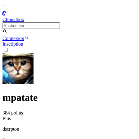
C
Choualbox
Connexion
Inscription
mpatate
384
point
s
Plus
dscrpton