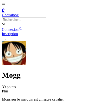
C
Choualbox
Connexion
Inscription
Mogg
39
point
s
Plus
Monsieur le marquis est un sacré cavalier