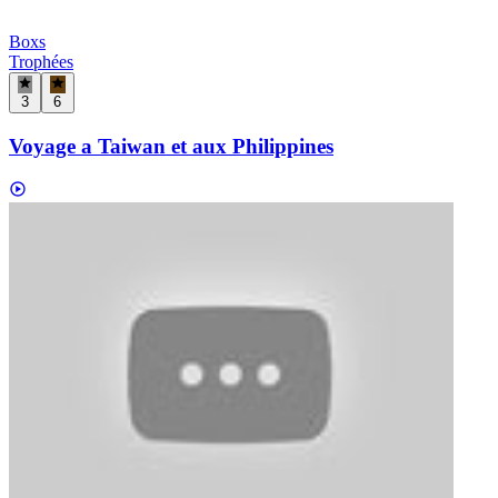
Boxs
Trophées
3
6
Voyage a Taiwan et aux Philippines