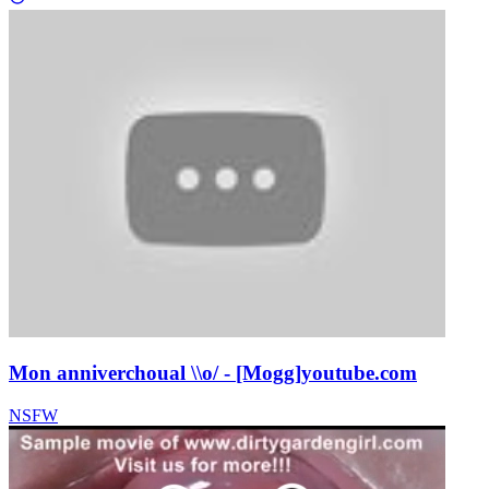
Mon anniverchoual \\o/ - [Mogg]
youtube.com
NSFW