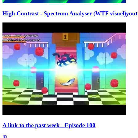
High Contrast - Spectrum Analyser (WTF visuel)
yout
A link to the past week - Episode 100