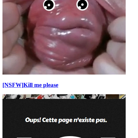
[NSFW]
Kill me please