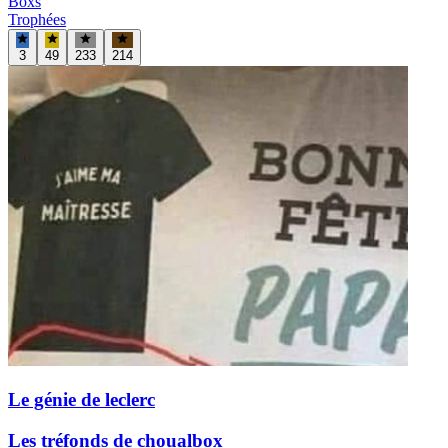
Boxs
Trophées
3
49
233
214
Le génie de leclerc
Les tréfonds de choualbox