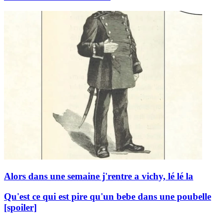
Alors dans une semaine j'rentre a vichy, lé lé la
Qu'est ce qui est pire qu'un bebe dans une poubelle
[spoiler]