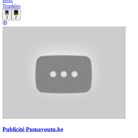
Boxs
Trophées
1
2
Publicité Puma
youtu.be