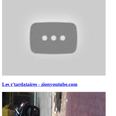
Les r'tardataires - zion
youtube.com