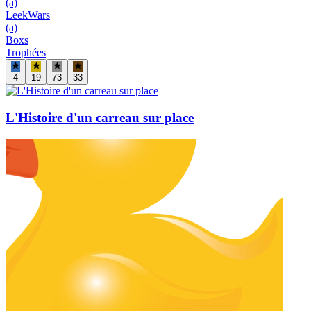
(a)
LeekWars
(a)
Boxs
Trophées
4
19
73
33
L'Histoire d'un carreau sur place