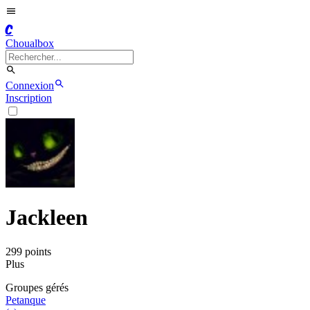
C
Choualbox
Connexion
Inscription
Jackleen
299
point
s
Plus
Groupe
s
géré
s
Petanque