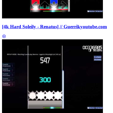
[4k Hard Soleily - Renatus] // Guerrik
youtube.com