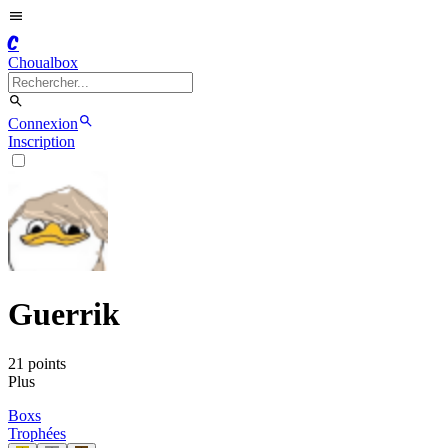
C
Choualbox
Connexion
Inscription
Guerrik
21
point
s
Plus
Boxs
Trophées