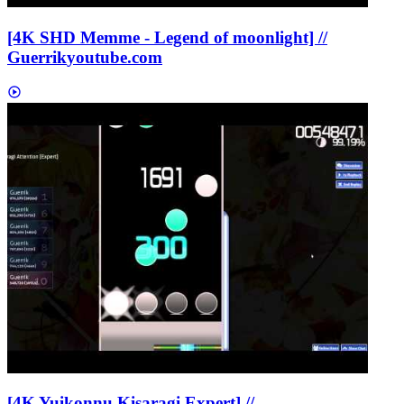
[4K SHD Memme - Legend of moonlight] //
Guerrik
youtube.com
[4K Yuikonnu Kisaragi Expert] //