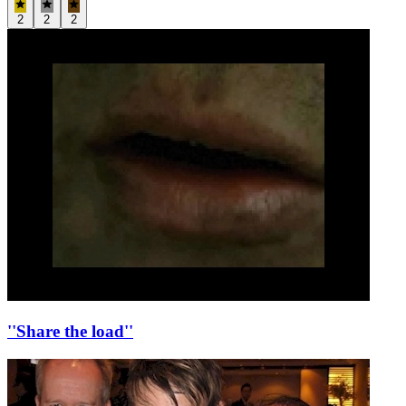
2
2
2
''Share the load''