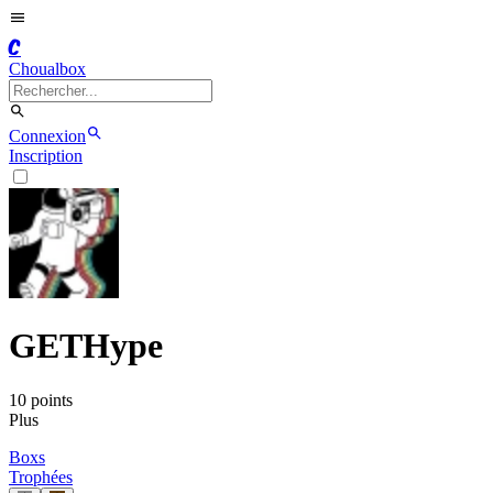
C
Choualbox
Connexion
Inscription
GETHype
10
point
s
Plus
Boxs
Trophées