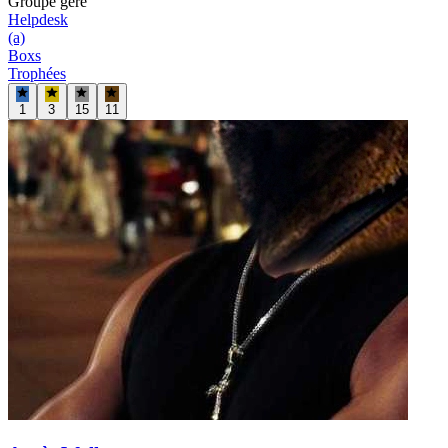
Groupe
géré
Helpdesk
(a)
Boxs
Trophées
1
3
15
11