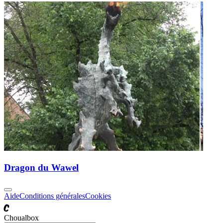
Dragon du Wawel
Aide
Conditions générales
Cookies
C
Choualbox