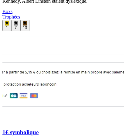
Kennedy, Albert Einstein etaient dysléxique,
Boxs
Trophées
1
7
13
1€ symbolique