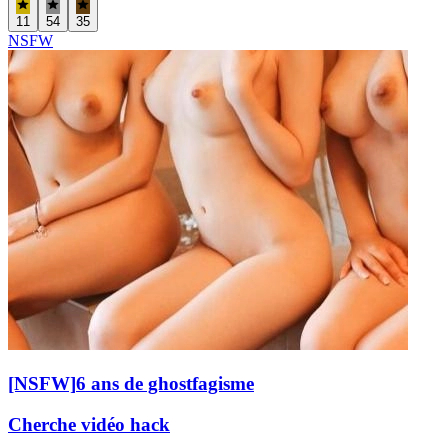
11
54
35
NSFW
[NSFW]
6 ans de ghostfagisme
Cherche vidéo hack