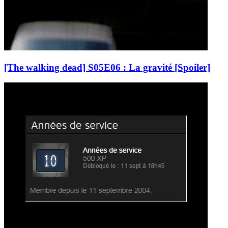
[The walking dead] S05E06 : La gravité [Spoiler]