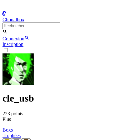
C
Choualbox
Connexion
Inscription
cle_usb
223
point
s
Plus
Boxs
Trophées