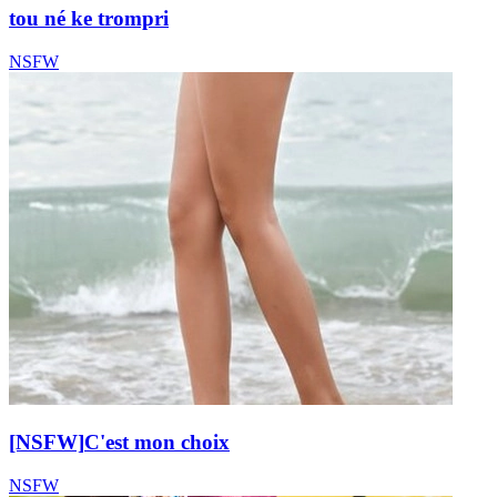
tou né ke trompri
NSFW
[NSFW]
C'est mon choix
NSFW