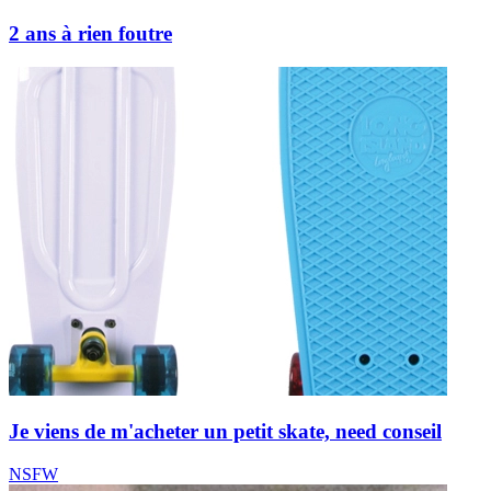
2 ans à rien foutre
Je viens de m'acheter un petit skate, need conseil
NSFW