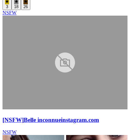
3
18
26
NSFW
[NSFW]
Belle inconnue
instagram.com
NSFW