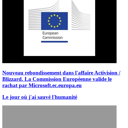
Nouveau rebondissement dans l'affaire Activision /
Blizzard. La Commission Européenne valide le
rachat par Microsoft.
ec.europa.eu
Le jour où j'ai sauvé l'humanité