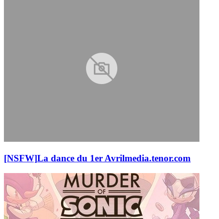
[NSFW]
La dance du 1er Avril
media.tenor.com