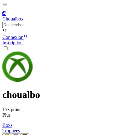
C
Choualbox
Connexion
Inscription
choualbo
153
point
s
Plus
Boxs
Trophées