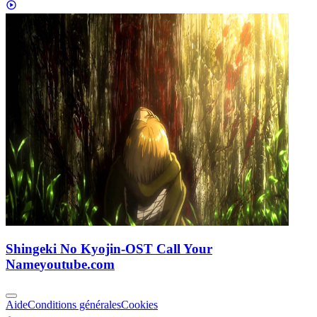
Shingeki No Kyojin-OST Call Your
Name
youtube.com
Aide
Conditions générales
Cookies