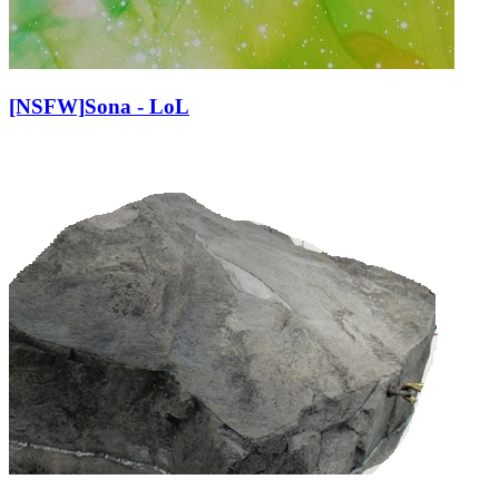
[NSFW]
Sona - LoL