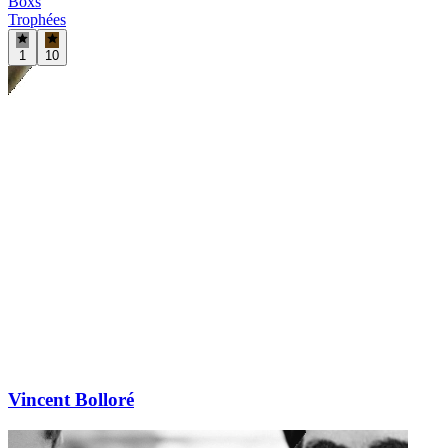
Boxs
Trophées
1
10
Vincent Bolloré