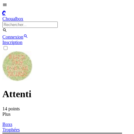
C
Choualbox
Connexion
Inscription
Attenti
14
point
s
Plus
Boxs
Trophées