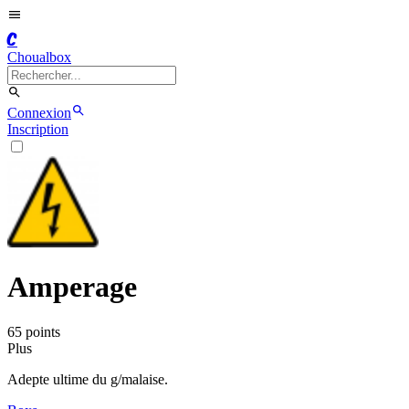
C
Choualbox
Connexion
Inscription
Amperage
65
point
s
Plus
Adepte ultime du g/malaise.