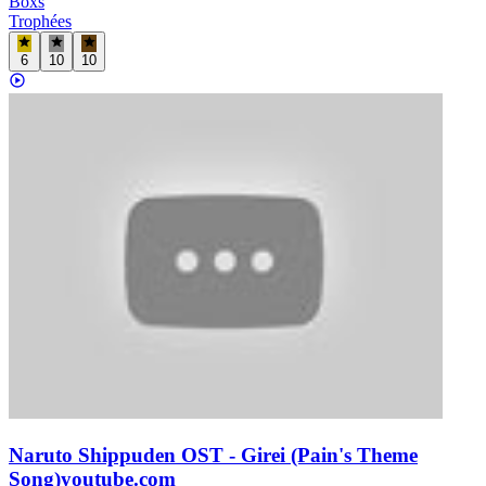
Boxs
Trophées
6
10
10
Naruto Shippuden OST - Girei (Pain's Theme
Song)
youtube.com