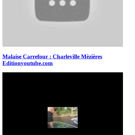
Malaise Carrefour : Charleville Mèzières
Edition
youtube.com