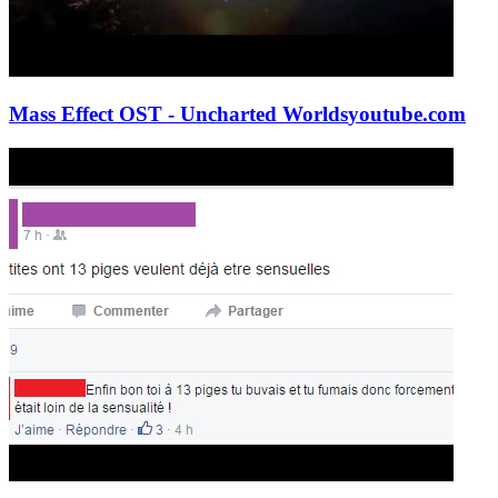
Mass Effect OST - Uncharted Worlds
youtube.com