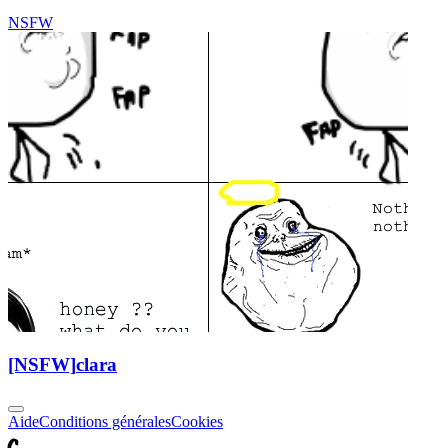
NSFW
[NSFW]
clara
Aide
Conditions générales
Cookies
C