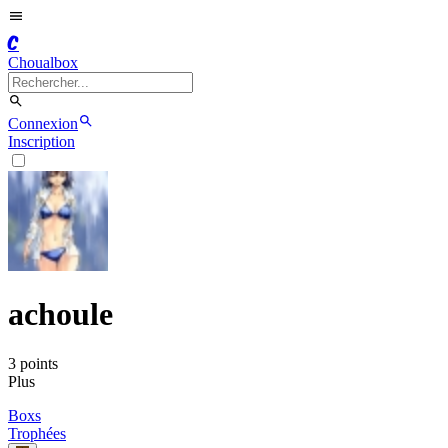
C
Choualbox
Connexion
Inscription
achoule
3
point
s
Plus
Boxs
Trophées