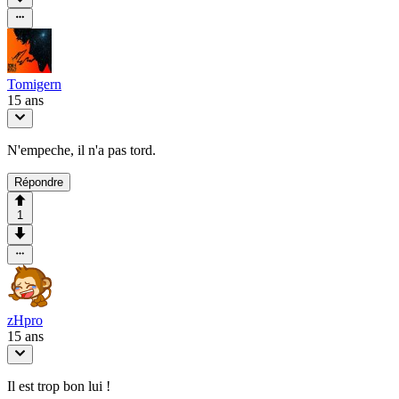
Tomigern
15 ans
N'empeche, il n'a pas tord.
Répondre
1
zHpro
15 ans
Il est trop bon lui !