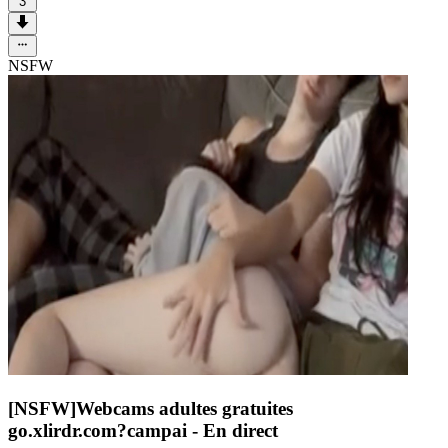
3
NSFW
[NSFW]
Webcams adultes gratuites
go.xlirdr.com?campai
- En direct