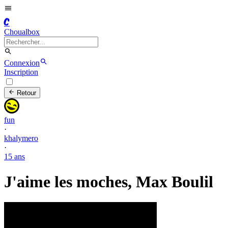
C
Choualbox
Connexion
Inscription
Retour
fun
·
khalymero
·
15 ans
J'aime les moches, Max Boulil