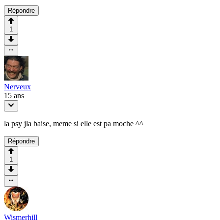
Répondre
1
Nerveux
15 ans
la psy jla baise, meme si elle est pa moche ^^
Répondre
1
Wismerhill