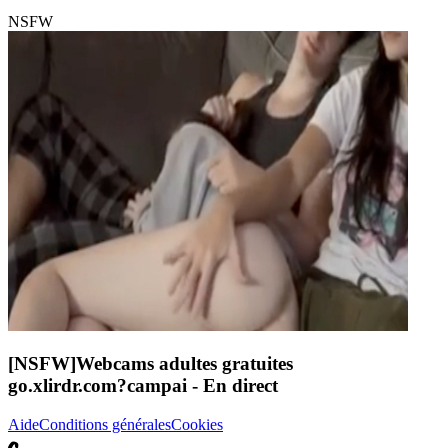
NSFW
[NSFW]
Webcams adultes gratuites
go.xlirdr.com?campai
- En direct
Aide
Conditions générales
Cookies
C