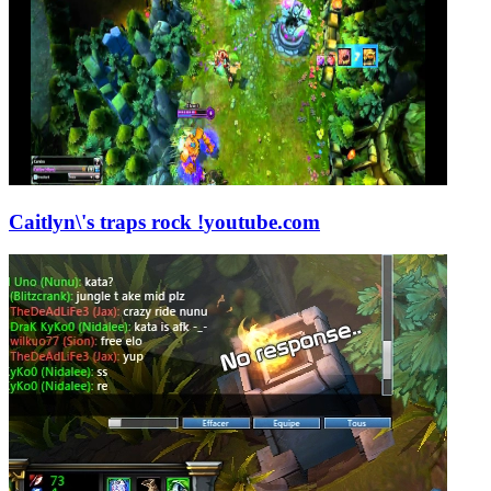
Caitlyn\'s traps rock !
youtube.com