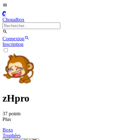
C
Choualbox
Connexion
Inscription
zHpro
37
point
s
Plus
Boxs
Trophées