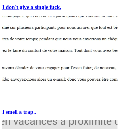
I don't give a single fuck.
I smell a trap..