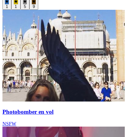
1
1
5
9
Photobomber en vol
NSFW