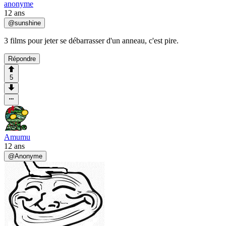
anonyme
12 ans
@
sunshine
3 films pour jeter se débarrasser d'un anneau, c'est pire.
Répondre
5
Amumu
12 ans
@
Anonyme