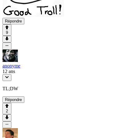
Répondre
9
anonyme
12 ans
TL;DW
Répondre
2