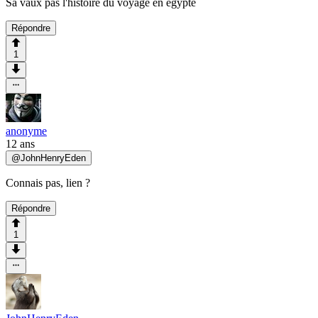
Sa vaux pas l'histoire du voyage en egypte
Répondre
1
anonyme
12 ans
@
JohnHenryEden
Connais pas, lien ?
Répondre
1