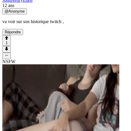
JohnHenryEden
12 ans
@
Anonyme
va voir sur son historique twitch ,
Répondre
1
NSFW