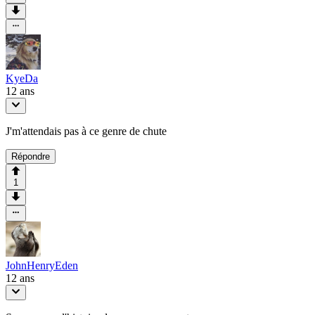
KyeDa
12 ans
J'm'attendais pas à ce genre de chute
Répondre
1
JohnHenryEden
12 ans