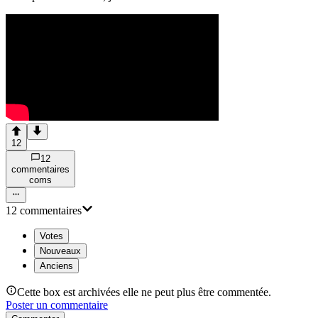
12
12
commentaire
s
com
s
12
commentaire
s
Votes
Nouveaux
Anciens
Cette box est archivées elle ne peut plus être commentée.
Poster un commentaire