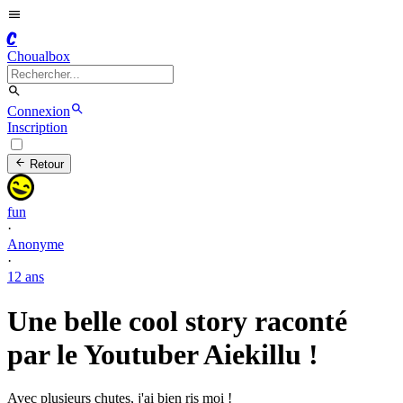
C
Choualbox
Connexion
Inscription
Retour
fun
·
Anonyme
·
12 ans
Une belle cool story raconté
par le Youtuber Aiekillu !
Avec plusieurs chutes, j'ai bien ris moi !