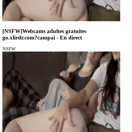
[NSFW]
Webcams adultes gratuites
go.xlirdr.com?campai
- En direct
NSFW