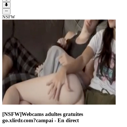
NSFW
[NSFW]
Webcams adultes gratuites
go.xlirdr.com?campai
- En direct