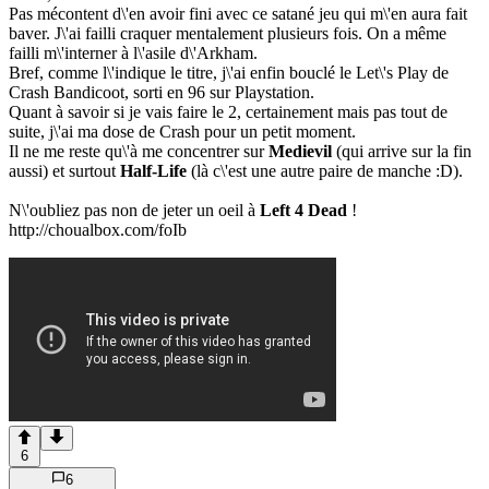
Pas mécontent d\'en avoir fini avec ce satané jeu qui m\'en aura fait
baver. J\'ai failli craquer mentalement plusieurs fois. On a même
failli m\'interner à l\'asile d\'Arkham.
Bref, comme l\'indique le titre, j\'ai enfin bouclé le Let\'s Play de
Crash Bandicoot, sorti en 96 sur Playstation.
Quant à savoir si je vais faire le 2, certainement mais pas tout de
suite, j\'ai ma dose de Crash pour un petit moment.
Il ne me reste qu\'à me concentrer sur
Medievil
(qui arrive sur la fin
aussi) et surtout
Half-Life
(là c\'est une autre paire de manche :D).
N\'oubliez pas non de jeter un oeil à
Left 4 Dead
!
http://choualbox.com/foIb
6
6