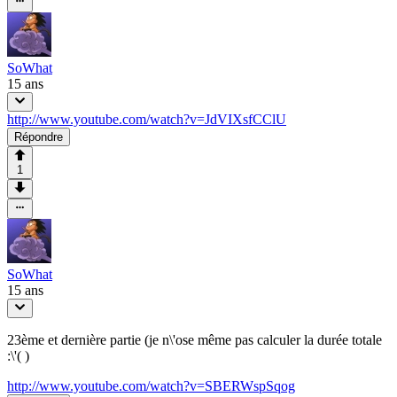
SoWhat
15 ans
http://www.youtube.com/watch?v=JdVIXsfCClU
Répondre
1
SoWhat
15 ans
23ème et dernière partie (je n\'ose même pas calculer la durée totale
:\'( )
http://www.youtube.com/watch?v=SBERWspSqog