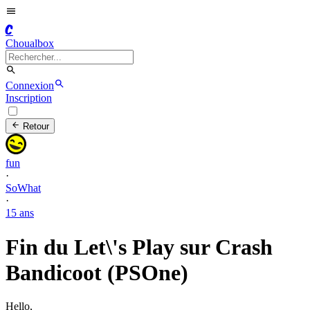
C
Choualbox
Connexion
Inscription
Retour
fun
·
SoWhat
·
15 ans
Fin du Let\'s Play sur Crash
Bandicoot (PSOne)
Hello,