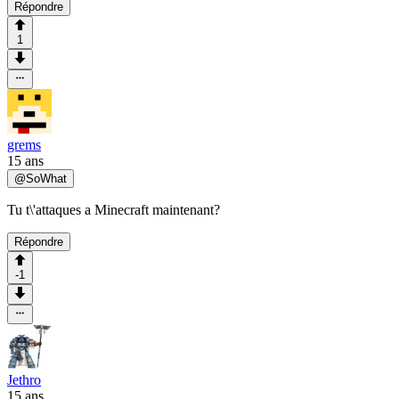
Répondre
1
grems
15 ans
@
SoWhat
Tu t\'attaques a Minecraft maintenant?
Répondre
-1
Jethro
15 ans