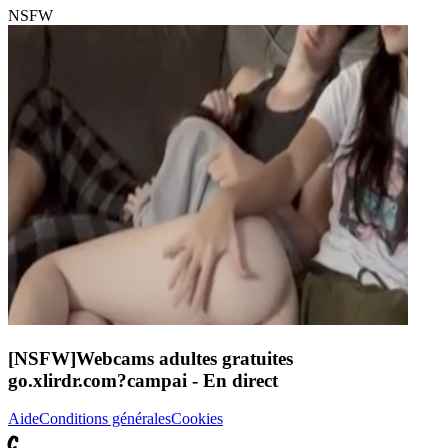
NSFW
[NSFW]
Webcams adultes gratuites
go.xlirdr.com?campai
- En direct
Aide
Conditions générales
Cookies
C