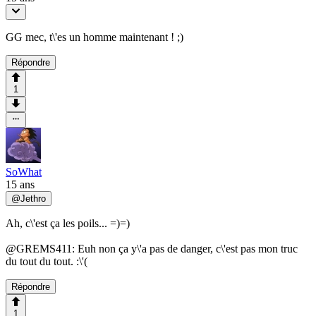
GG mec, t\'es un homme maintenant ! ;)
Répondre
1
SoWhat
15 ans
@
Jethro
Ah, c\'est ça les poils... =)=)
@GREMS411: Euh non ça y\'a pas de danger, c\'est pas mon truc
du tout du tout. :\'(
Répondre
1