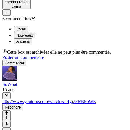
commentaire
s
com
s
6
commentaire
s
Votes
Nouveaux
Anciens
Cette box est archivées elle ne peut plus être commentée.
Poster un commentaire
Commenter
SoWhat
15 ans
http://www.youtube.com/watch?v=4gj7FM9koWE
Répondre
1