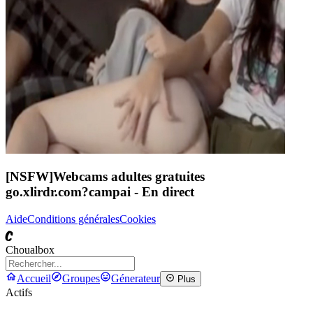
[NSFW]
Webcams adultes gratuites
go.xlirdr.com?campai
- En direct
Aide
Conditions générales
Cookies
C
Choualbox
Accueil
Groupes
Génerateur
Plus
Actifs