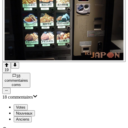
19
18
commentaire
s
com
s
18
commentaire
s
Votes
Nouveaux
Anciens