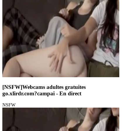
[NSFW]
Webcams adultes gratuites
go.xlirdr.com?campai
- En direct
NSFW