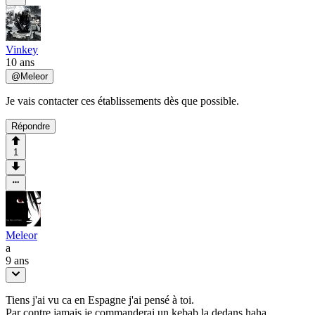
Vinkey
10 ans
@
Meleor
Je vais contacter ces établissements dès que possible.
Répondre
1
Meleor
a
9 ans
Tiens j'ai vu ca en Espagne j'ai pensé à toi.
Par contre jamais je commanderai un kebab la dedans haha