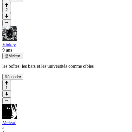
2
Vinkey
9 ans
@
Meleor
les boîtes, les bars et les universités comme cibles
Répondre
1
Meleor
a