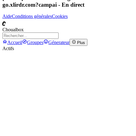
go.xlirdr.com?campai
- En direct
Aide
Conditions générales
Cookies
C
Choualbox
Accueil
Groupes
Génerateur
Plus
Actifs