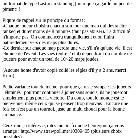
un format de type Last-man standing (pour que ça garde un peu de
piment) !
Piqure de rappel sur le principe du format :
-Chaque joueur choisira chacun son tour une map qui devra être
ranked et durer moins de 8 minutes (faut pas abuser). La difficulté
n'importe pas. On commencera tranquillement et on finira
naturellement vers des maps plus dures.
-Le dernier sur chaque map perdra une vie, s'il n'a qu'une vie, il est
éliminé de l'event. Les vies (entre 2 et 4) dépendront du nombre de
joueurs pour avoir un total de 10~20 maps jouées.
(Aucune honte d'avoir copié collé les règles d'il y a 2 ans, merci
Kuro)
Petite variante tout de même, pour que ça reste sympa : les joueurs
"éliminés" pourront continuer à jouer sans soucis, ils ne joueront
simplement plus pour la victoire. Du coup, tout le monde est le
bienvenue, même ceux qui se pensent trop mauvais ! Encore une
fois ce n'est pas un tournoi, juste un multi choual pour la bonne
ambiance.
Ceux que ça intéresse, dites moi ici à quelle heure/jour ça vous
arrange : http://www.strawpoll.me/10309405 (plusieurs choix
possibles)