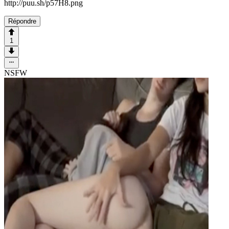
http://puu.sh/p57H8.png
Répondre
1
NSFW