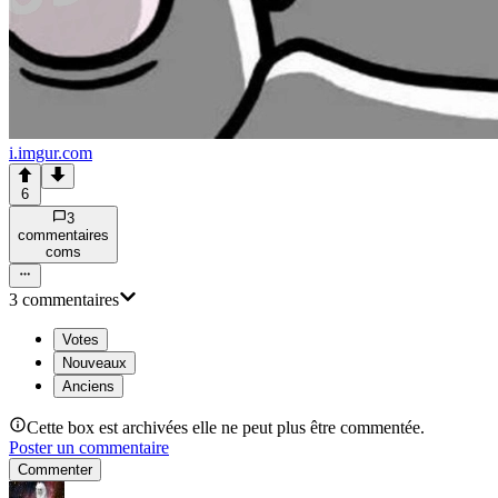
i.imgur.com
6
3
commentaire
s
com
s
3
commentaire
s
Votes
Nouveaux
Anciens
Cette box est archivées elle ne peut plus être commentée.
Poster un commentaire
Commenter