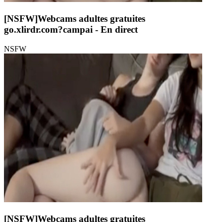
[NSFW]
Webcams adultes gratuites
go.xlirdr.com?campai
- En direct
NSFW
[NSFW]
Webcams adultes gratuites