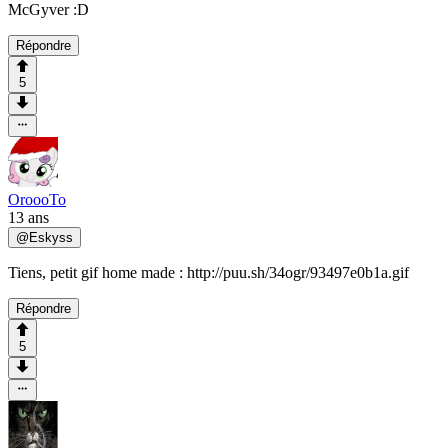
McGyver :D
Répondre
5
OroooTo
13 ans
@
Eskyss
Tiens, petit gif home made : http://puu.sh/34ogr/93497e0b1a.gif
Répondre
5