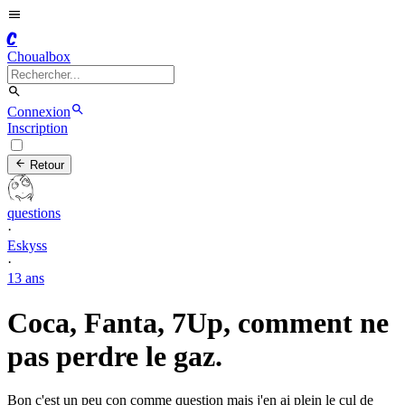
C
Choualbox
Connexion
Inscription
Retour
questions
·
Eskyss
·
13 ans
Coca, Fanta, 7Up, comment ne
pas perdre le gaz.
Bon c'est un peu con comme question mais j'en ai plein le cul de