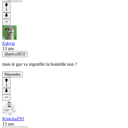
1
Eskyss
13 ans
@
jerico3572
mais le gaz va regonfler la bouteille non ?
Répondre
1
KmickaZ93
13 ans