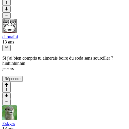
1
choualbi
13 ans
Si j'ai bien compris tu aimerais boire du soda sans sourciller ?
hinhinhinhin
je sors
Répondre
1
Eskyss
13 ans