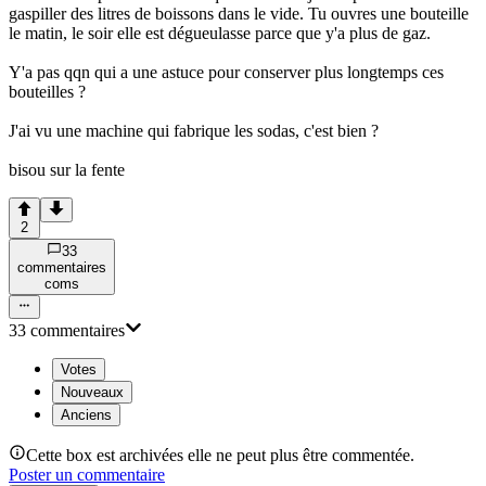
gaspiller des litres de boissons dans le vide. Tu ouvres une bouteille
le matin, le soir elle est dégueulasse parce que y'a plus de gaz.
Y'a pas qqn qui a une astuce pour conserver plus longtemps ces
bouteilles ?
J'ai vu une machine qui fabrique les sodas, c'est bien ?
bisou sur la fente
2
33
commentaire
s
com
s
33
commentaire
s
Votes
Nouveaux
Anciens
Cette box est archivées elle ne peut plus être commentée.
Poster un commentaire