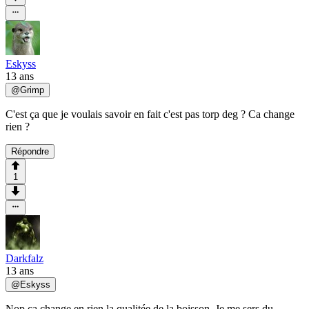
Eskyss
13 ans
@
Grimp
C'est ça que je voulais savoir en fait c'est pas torp deg ? Ca change
rien ?
Répondre
1
Darkfalz
13 ans
@
Eskyss
Nop ça change en rien la qualitée de la boisson. Je me sers du