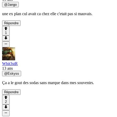
@
Jango
une ex plan cul avait ca chez elle c'etait pas si mauvais.
Répondre
1
Whit3stR
13 ans
@
Eskyss
Ça a le gout des sodas sans marque dans mes souvenirs.
Répondre
2