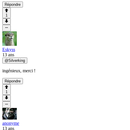
Répondre
1
Eskyss
13 ans
@
Silverking
ingénieux, merci !
Répondre
1
anonyme
13 ans