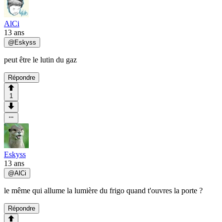
AlCi
13 ans
@
Eskyss
peut être le lutin du gaz
Répondre
1
Eskyss
13 ans
@
AlCi
le même qui allume la lumière du frigo quand t'ouvres la porte ?
Répondre