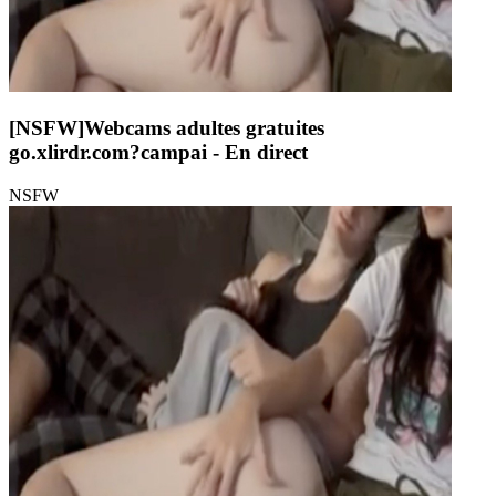
[NSFW]
Webcams adultes gratuites
go.xlirdr.com?campai
- En direct
NSFW