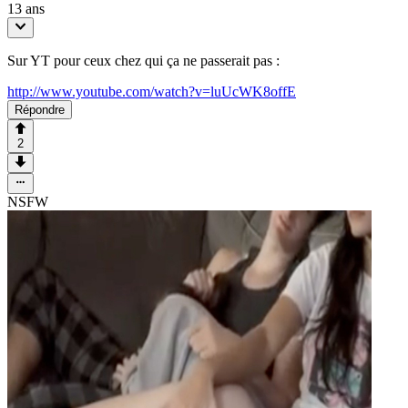
13 ans
Sur YT pour ceux chez qui ça ne passerait pas :
http://www.youtube.com/watch?v=luUcWK8offE
Répondre
2
NSFW