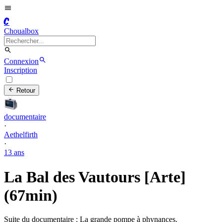
C
Choualbox
Connexion
Inscription
Retour
documentaire
·
Aethelfirth
·
13 ans
La Bal des Vautours [Arte]
(67min)
Suite du documentaire : La grande pompe à phynances.