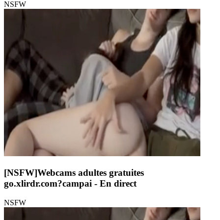
NSFW
[NSFW]
Webcams adultes gratuites
go.xlirdr.com?campai
- En direct
NSFW