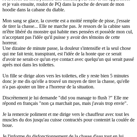
et je vais ensuite, roulot de PQ dans la poche de devant de mon
hoodie dans la cabane du diable.
Mon sang se glace, la cuvette est a moitié remplie de pisse, j'essaie
de tirer la chasse... Elle ne marche pas. Je ressors de la cabine sans
m'être libéré du monstre qui habite mes pensées et possède mon cul,
n'acceptant pas l'idée qu'il puisse y avoir des témoins de cette
horreur.
Une dizaine de minute passe, la douleur s'intensifie et la seul chose
qui me fait tenir, transpirant, est l'idée de la honte que ce serait
d'avoir ne serait-ce qu'un eye contact avec quelqu'un qui serait passé
après moi dans les toilettes.
Un fille se dirige alors vers les toilettes, elle y reste bien 5 minutes
donc je me dis qu'elle a trouvé un moyen de tirer la chasse, qu'elle
n'a pas ajouter un litre a l'horreur de la situation.
Discrètement je lui demande "did you manage to flush ?" Elle me
répond en français "non ça marchait pas, mais j'avais trop envie".
Je la remercie poliment et me dirige vers le chauffeur avec tout les
muscles du dos jusqu'au cuisse contractés pour contenirt la coulée de
boue.
Je l'informe du disfonctionnement de la chasse d'eau tout en lui