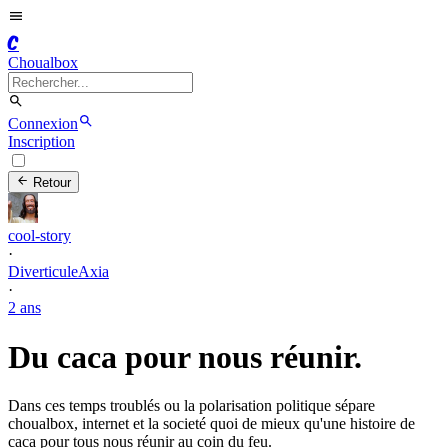
C
Choualbox
Connexion
Inscription
Retour
cool-story
·
DiverticuleAxia
·
2 ans
Du caca pour nous réunir.
Dans ces temps troublés ou la polarisation politique sépare
choualbox, internet et la societé quoi de mieux qu'une histoire de
caca pour tous nous réunir au coin du feu.