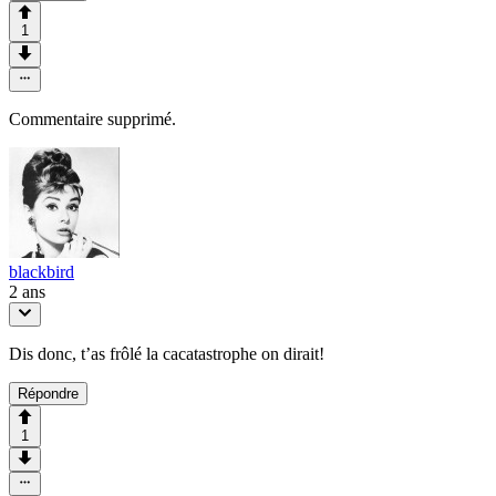
1
Commentaire supprimé.
blackbird
2 ans
Dis donc, t’as frôlé la cacatastrophe on dirait!
Répondre
1