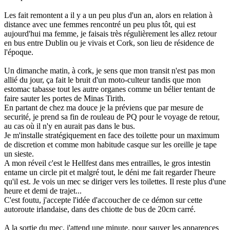
Les fait remontent a il y a un peu plus d'un an, alors en relation à
distance avec une femmes rencontré un peu plus tôt, qui est
aujourd'hui ma femme, je faisais très régulièrement les allez retour
en bus entre Dublin ou je vivais et Cork, son lieu de résidence de
l'époque.
Un dimanche matin, à cork, je sens que mon transit n'est pas mon
allié du jour, ça fait le bruit d'un moto-culteur tandis que mon
estomac tabasse tout les autre organes comme un bélier tentant de
faire sauter les portes de Minas Tirith.
En partant de chez ma douce je la préviens que par mesure de
securité, je prend sa fin de rouleau de PQ pour le voyage de retour,
au cas où il n'y en aurait pas dans le bus.
Je m'installe stratégiquement en face des toilette pour un maximum
de discretion et comme mon habitude casque sur les oreille je tape
un sieste.
A mon réveil c'est le Hellfest dans mes entrailles, le gros intestin
entame un circle pit et malgré tout, le déni me fait regarder l'heure
qu'il est. Je vois un mec se diriger vers les toilettes. Il reste plus d'une
heure et demi de trajet...
C'est foutu, j'accepte l'idée d'accoucher de ce démon sur cette
autoroute irlandaise, dans des chiotte de bus de 20cm carré.
A la sortie du mec, j'attend une minute, pour sauver les apparences