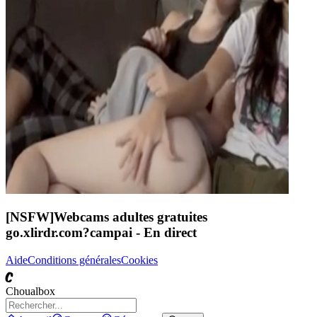
[NSFW]
Webcams adultes gratuites
go.xlirdr.com?campai
- En direct
Aide
Conditions générales
Cookies
C
Choualbox