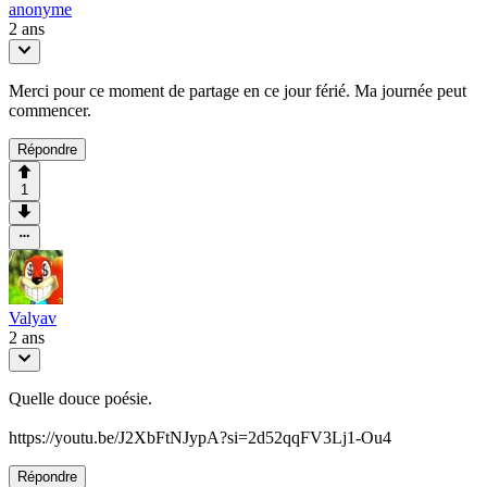
anonyme
2 ans
Merci pour ce moment de partage en ce jour férié. Ma journée peut
commencer.
Répondre
1
Valyav
2 ans
Quelle douce poésie.
https://youtu.be/J2XbFtNJypA?si=2d52qqFV3Lj1-Ou4
Répondre