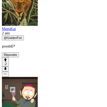
MuruKai
2 ans
@
GoldenFist
possblô*
Répondre
-2