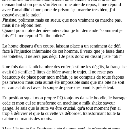
demandant si on peux s'arrêter sur une aire de repos, il me répond
avec l'amabilité d'une porte de prison "ça marche très bien, j'ai
essayé avant le trajet"
J'insiste, poliment mais en sueur, que non vraiment ça marche pas,
mais il ne répond rien.
Quand pour notre dernière interaction je lui demande "comment je
fais ?" Il me répond "in the toilets"
La honte disparu d'un coups, laissant place a un sentiment de défi
face à l'injustice inhumaine de cet homme, il veux que je fasse dans
les toilettes, il ne sera pas déçu ! Je pars donc en disant juste "ok!"
Une fois dans l'antichambre des enfer j'estime les dégâts, la française
avait dû s'enfiler 2 litres de bière avant le trajet, il ne reste pas
beaucoup de place pour mon méfait, je ne comptais de toute façons
pas m'assoir mais cela aurait été impossible sans que ma bite ne soit
en contact direct avec la soupe de pisse des bandits précédent.
En position squat mon propre PQ toujours dans le hoodie, le barrage
cede et mon cul se transforme en machine a milk shake saveur
gange. Je sais que la suite va être crucial, qu'a tout moment j'en ai
trop à délivrer et que la cuvette va déborder, transformant toute la
cabine en marais des morts.
Mais à la toute fin, l'univers a ete de mon coté, je m'essuis et sans