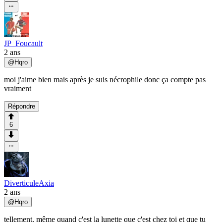
JP_Foucault
2 ans
@
Hqro
moi j'aime bien mais après je suis nécrophile donc ça compte pas
vraiment
Répondre
6
DiverticuleAxia
2 ans
@
Hqro
tellement, même quand c'est la lunette que c'est chez toi et que tu