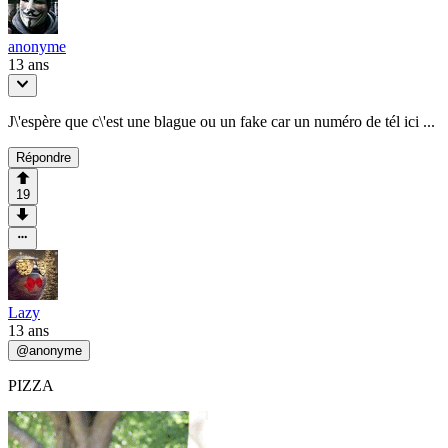
anonyme
13 ans
J\'espère que c\'est une blague ou un fake car un numéro de tél ici ...
Répondre
19
Lazy
13 ans
@
anonyme
PIZZA