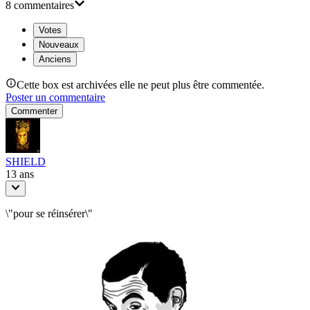
8
commentaire
s
Votes
Nouveaux
Anciens
Cette box est archivées elle ne peut plus être commentée.
Poster un commentaire
Commenter
SHIELD
13 ans
\"pour se réinsérer\"