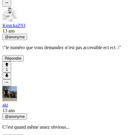
KmickaZ93
13 ans
@
anonyme
\"le numéro que vous demandez n\'est pas accessible ect ect .\"
Répondre
1
aki
13 ans
@
anonyme
C\'est quand même assez obvious...