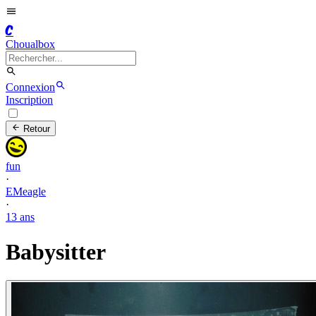
C
Choualbox
Connexion
Inscription
Retour
fun
·
EMeagle
·
13 ans
Babysitter