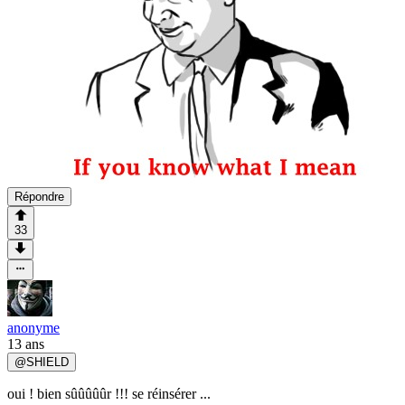
Répondre
33
anonyme
13 ans
@
SHIELD
oui ! bien sûûûûûr !!! se réinsérer ...