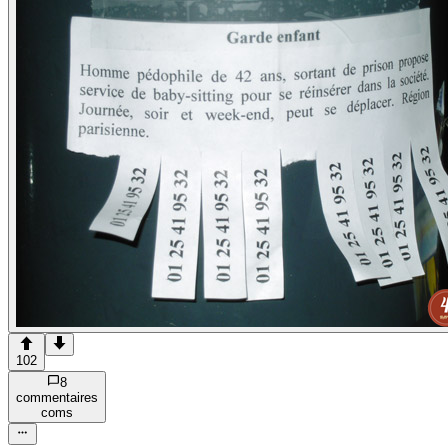
102
8
commentaire
s
com
s