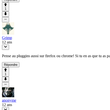
1
Grimp
12 ans
Pense au pluggins aussi sur firefox ou chrome! Si tu en as que tu as p
Répondre
1
anonyme
12 ans