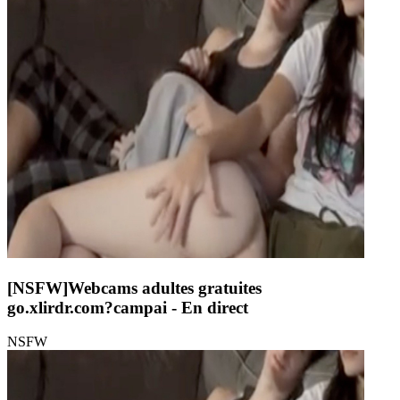
[NSFW]
Webcams adultes gratuites
go.xlirdr.com?campai
- En direct
NSFW