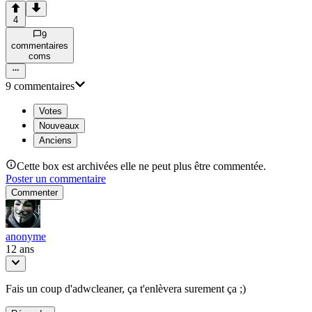
4
9
commentaire
s
com
s
9
commentaire
s
Votes
Nouveaux
Anciens
Cette box est archivées elle ne peut plus être commentée.
Poster un commentaire
Commenter
anonyme
12 ans
Fais un coup d'adwcleaner, ça t'enlèvera surement ça ;)