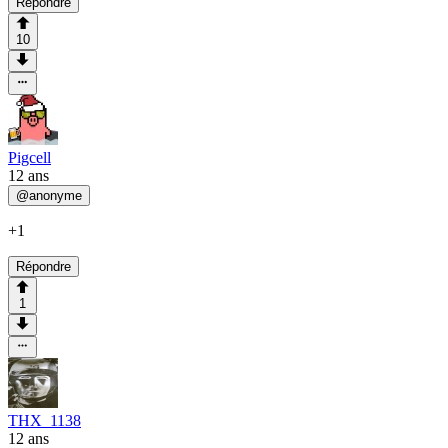
Répondre
10
Pigcell
12 ans
@
anonyme
+1
Répondre
1
THX_1138
12 ans