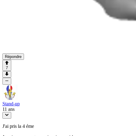
Répondre
7
Stand-up
11 ans
J'ai pris la 4 éme