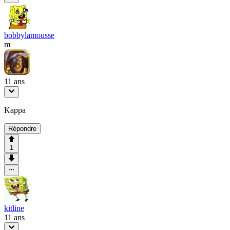
bobbylamousse
m
11 ans
Kappa
Répondre
1
kitline
11 ans