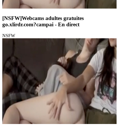
[NSFW]
Webcams adultes gratuites
go.xlirdr.com?campai
- En direct
NSFW