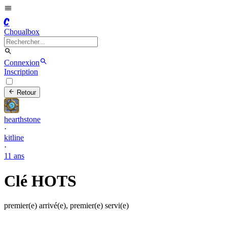
C
Choualbox
Connexion
Inscription
Retour
hearthstone
·
kitline
·
11 ans
Clé HOTS
premier(e) arrivé(e), premier(e) servi(e)