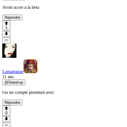
Avoir acces a la beta
Répondre
1
Lamatraque
11 ans
@
Stand-up
t'as un compte premium avec
Répondre
0