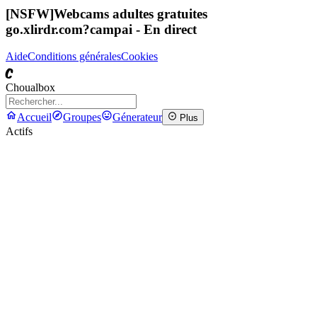
[NSFW]
Webcams adultes gratuites
go.xlirdr.com?campai
- En direct
Aide
Conditions générales
Cookies
C
Choualbox
Accueil
Groupes
Génerateur
Plus
Actifs