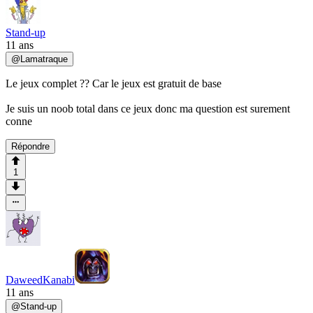
Stand-up
11 ans
@
Lamatraque
Le jeux complet ?? Car le jeux est gratuit de base
Je suis un noob total dans ce jeux donc ma question est surement
conne
Répondre
1
DaweedKanabi
11 ans
@
Stand-up