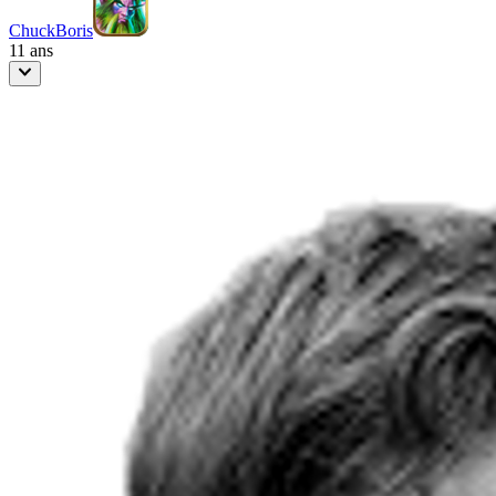
ChuckBoris
11 ans