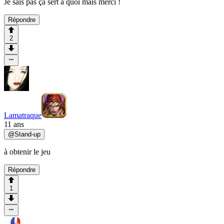
Je sais pas ça sert a quoi mais merci !
Répondre
2
Lamatraque
11 ans
@
Stand-up
à obtenir le jeu
Répondre
1