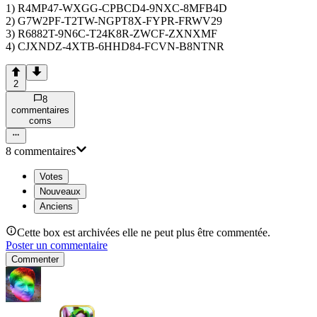
1) R4MP47-WXGG-CPBCD4-9NXC-8MFB4D
2) G7W2PF-T2TW-NGPT8X-FYPR-FRWV29
3) R6882T-9N6C-T24K8R-ZWCF-ZXNXMF
4) CJXNDZ-4XTB-6HHD84-FCVN-B8NTNR
2
8
commentaire
s
com
s
8
commentaire
s
Votes
Nouveaux
Anciens
Cette box est archivées elle ne peut plus être commentée.
Poster un commentaire
Commenter