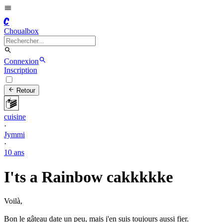
C
Choualbox
Connexion
Inscription
Retour
cuisine
·
Jymmi
·
10 ans
I'ts a Rainbow cakkkkke
Voilà,
Bon le gâteau date un peu, mais j'en suis toujours aussi fier.