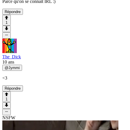
Parce qu'on se connait IRL :)
Répondre
1
The_Dick
10 ans
@
Jymmi
<3
Répondre
1
NSFW