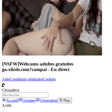
[NSFW]
Webcams adultes gratuites
go.xlirdr.com?campai
- En direct
Aide
Conditions générales
Cookies
C
Choualbox
Accueil
Groupes
Génerateur
Plus
Actifs