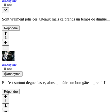
anonyme
10 ans
Sont vraiment jolis ces gateaux mais ca prends un temps de dingue...
Répondre
1
anonyme
10 ans
@
anonyme
Et c'est surtout degueulasse, alors que faire un bon gâteau prend 1h
Répondre
1