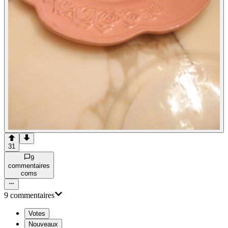
31
9
commentaire
s
com
s
9
commentaire
s
Votes
Nouveaux