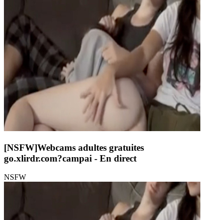
[NSFW]
Webcams adultes gratuites
go.xlirdr.com?campai
- En direct
NSFW