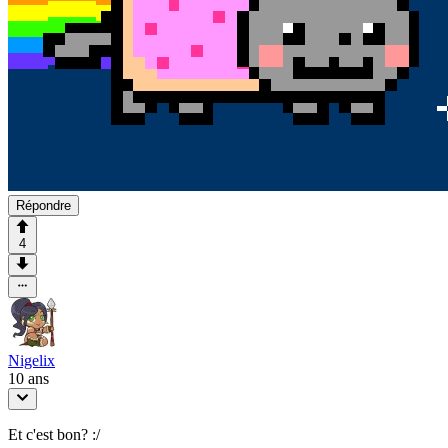
Répondre
4
Nigelix
10 ans
Et c'est bon? :/