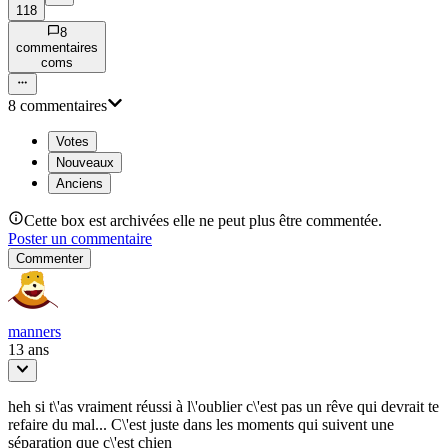
118
8
commentaire
s
com
s
8
commentaire
s
Votes
Nouveaux
Anciens
Cette box est archivées elle ne peut plus être commentée.
Poster un commentaire
Commenter
manners
13 ans
heh si t\'as vraiment réussi à l\'oublier c\'est pas un rêve qui devrait te
refaire du mal... C\'est juste dans les moments qui suivent une
séparation que c\'est chien