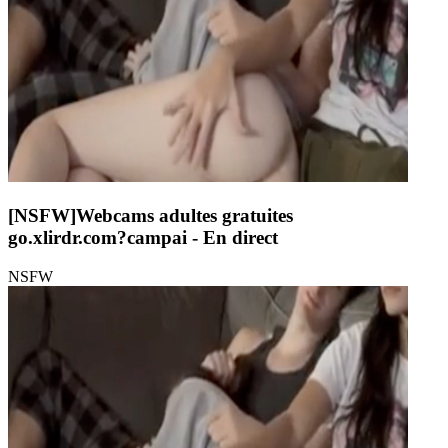
[NSFW]
Webcams adultes gratuites
go.xlirdr.com?campai
- En direct
NSFW