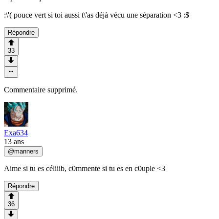
:\'( pouce vert si toi aussi t\'as déjà vécu une séparation <3 :$
Répondre
33
Commentaire supprimé.
Exa634
13 ans
@
manners
Aime si tu es céliiib, c0mmente si tu es en c0uple <3
Répondre
36