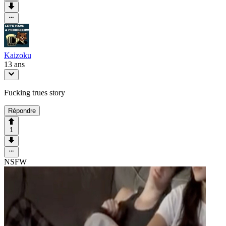
Kaizoku
13 ans
Fucking trues story
Répondre
1
NSFW