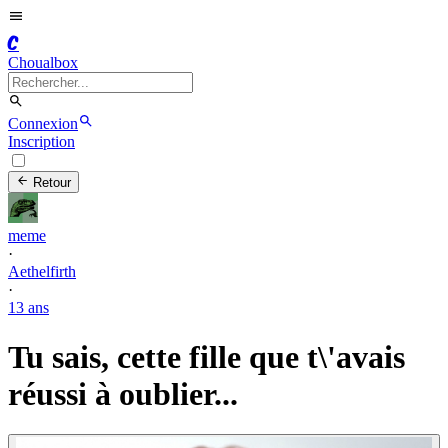
C
Choualbox
Connexion
Inscription
Retour
meme
·
Aethelfirth
·
13 ans
Tu sais, cette fille que t\'avais
réussi à oublier...