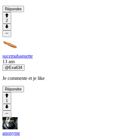
Répondre
2
sucemabaguette
13 ans
@
Exa634
Je commente et je like
Répondre
1
anonyme