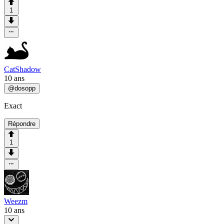
1
CatShadow
10 ans
@
dosopp
Exact
Répondre
1
Weezm
10 ans