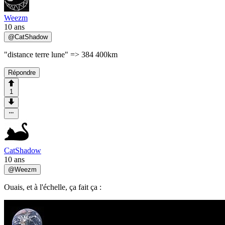
Weezm
10 ans
@
CatShadow
"distance terre lune" => 384 400km
Répondre
1
CatShadow
10 ans
@
Weezm
Ouais, et à l'échelle, ça fait ça :