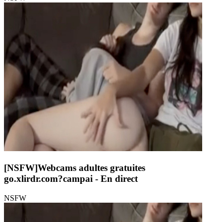
[NSFW]
Webcams adultes gratuites
go.xlirdr.com?campai
- En direct
NSFW