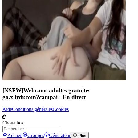
[NSFW]
Webcams adultes gratuites
go.xlirdr.com?campai
- En direct
Aide
Conditions générales
Cookies
C
Choualbox
Accueil
Groupes
Génerateur
Plus