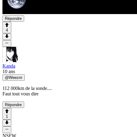
Répondre
4
Kanda
10 ans
@
Weezm
112 000km de la sonde....
Faut tout vous dire
Répondre
1
NSFW