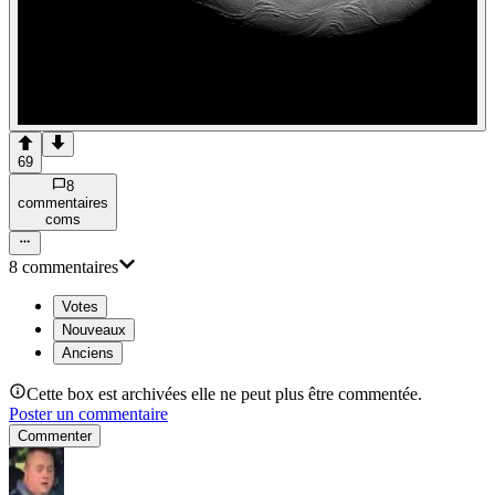
69
8
commentaire
s
com
s
8
commentaire
s
Votes
Nouveaux
Anciens
Cette box est archivées elle ne peut plus être commentée.
Poster un commentaire
Commenter