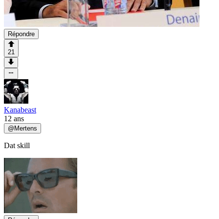
Répondre
21
Kanabeast
12 ans
@
Mertens
Dat skill