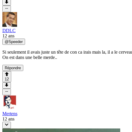
DDLC
12 ans
@
Speeder
Si seulement il avais juste un tête de con ca irais mais la, il a le cervea
On est dans une belle merde..
Répondre
12
Mertens
12 ans