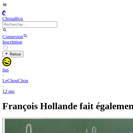
C
Choualbox
Connexion
Inscription
Retour
fun
·
LeChouChou
·
12 ans
François Hollande fait également