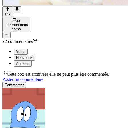
147
22
commentaire
s
com
s
22
commentaire
s
Votes
Nouveaux
Anciens
Cette box est archivées elle ne peut plus être commentée.
Poster un commentaire
Commenter