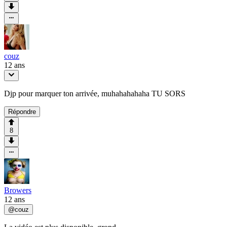
couz
12 ans
Djp pour marquer ton arrivée, muhahahahaha TU SORS
Répondre
8
Browers
12 ans
@
couz