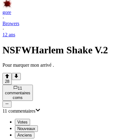
gore
·
Browers
·
12 ans
NSFW
Harlem Shake V.2
Pour marquer mon arrivé .
28
11
commentaire
s
com
s
11
commentaire
s
Votes
Nouveaux
Anciens