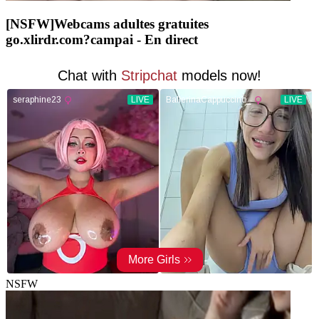
[NSFW]
Webcams adultes gratuites
go.xlirdr.com?campai
- En direct
NSFW