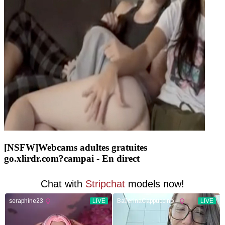
[NSFW]
Webcams adultes gratuites
go.xlirdr.com?campai
- En direct