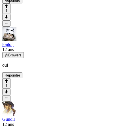
Répondre
1
lojiloji
12 ans
@
Browers
oui
Répondre
1
Gundil
12 ans