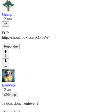
Grimp
12 ans
DJP
http://choualbox.com/OFbsW
Répondre
3
Browers
12 ans
@
Grimp
Je dois donc l'enlever ?