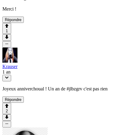
Merci !
Répondre
1
Krauser
1 an
Joyeux anniverchoual ! Un an de #jlbzgrv c'est pas rien
Répondre
2