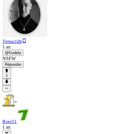
Temsa1dit
1 an
@
Godela
NSFW
Répondre
1
Roro51
1 an