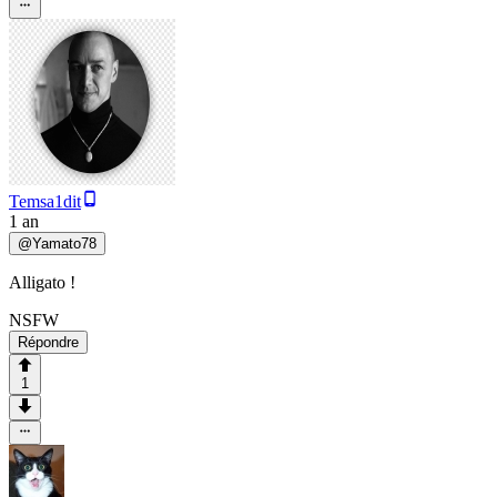
Temsa1dit
1 an
@
Yamato78
Alligato !
NSFW
Répondre
1