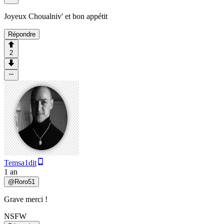
Joyeux Choualniv' et bon appétit
Répondre
2
Temsa1dit
1 an
@
Roro51
Grave merci !
NSFW