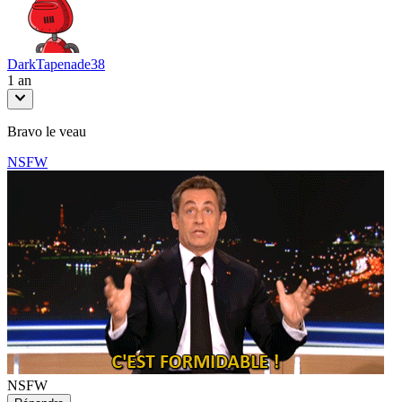
DarkTapenade38
1 an
Bravo le veau
NSFW
NSFW