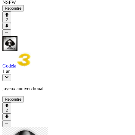
NSFW
Répondre
2
Godela
1 an
joyeux anniverchoual
Répondre
2