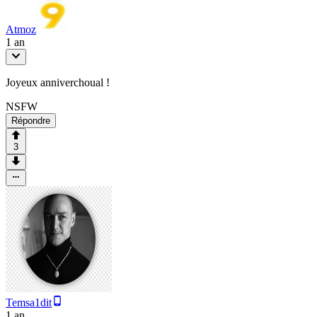
Atmoz
1 an
Joyeux anniverchoual !
NSFW
Répondre
3
Temsa1dit
1 an