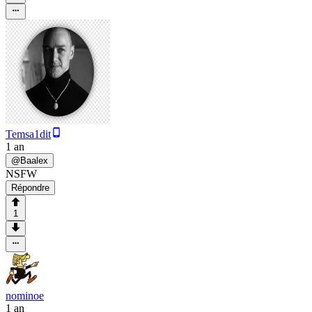
Temsa1dit
1 an
@
Baalex
NSFW
Répondre
1
nominoe
1 an