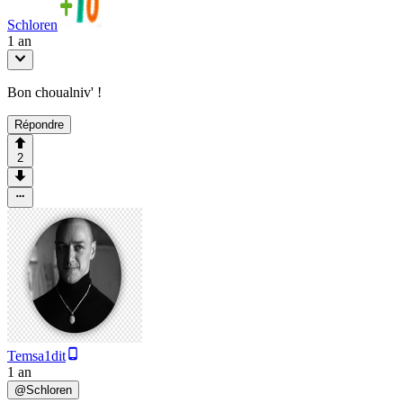
Schloren
1 an
Bon choualniv' !
Répondre
2
Temsa1dit
1 an
@
Schloren