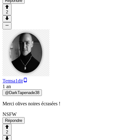
Répondre
2
Temsa1dit
1 an
@
DarkTapenade38
Merci olives noires écrasées !
NSFW
Répondre
2