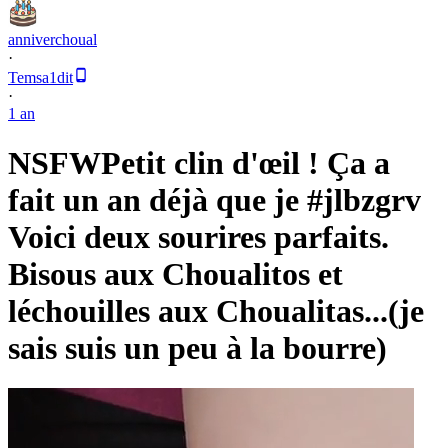
anniverchoual
·
Temsa1dit
·
1 an
NSFW
Petit clin d'œil ! Ça a
fait un an déjà que je #jlbzgrv
Voici deux sourires parfaits.
Bisous aux Choualitos et
léchouilles aux Choualitas...(je
sais suis un peu à la bourre)