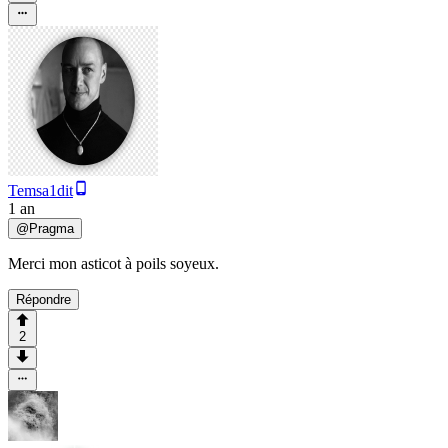
Temsa1dit
1 an
@
Pragma
Merci mon asticot à poils soyeux.
Répondre
2