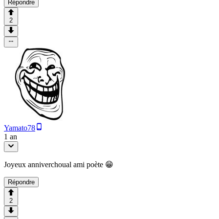
Répondre
2
Yamato78
1 an
Joyeux anniverchoual ami poète 😁
Répondre
2