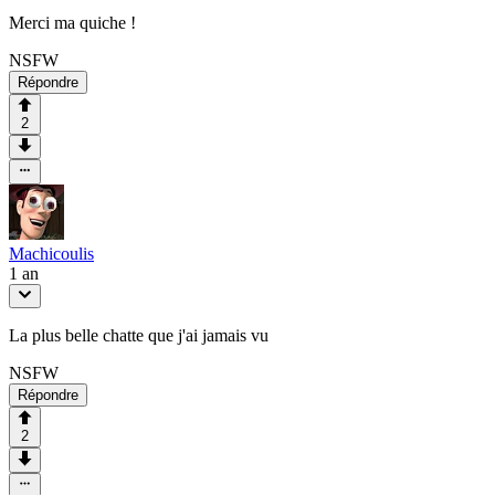
Merci ma quiche !
NSFW
Répondre
2
Machicoulis
1 an
La plus belle chatte que j'ai jamais vu
NSFW
Répondre
2