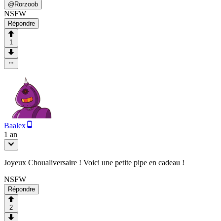
@
Rorzoob
NSFW
Répondre
1
Baalex
1 an
Joyeux Choualiversaire ! Voici une petite pipe en cadeau !
NSFW
Répondre
2