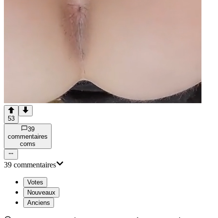
53
39
commentaire
s
com
s
39
commentaire
s
Votes
Nouveaux
Anciens