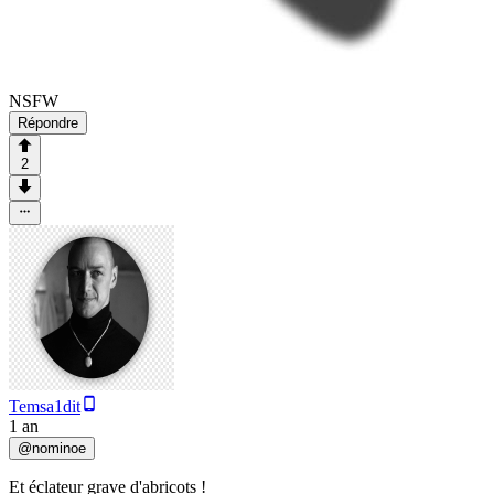
NSFW
Répondre
2
Temsa1dit
1 an
@
nominoe
Et éclateur grave d'abricots !