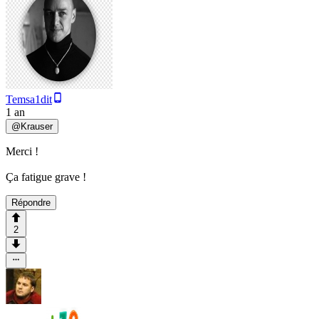
Temsa1dit
1 an
@
Krauser
Merci !
Ça fatigue grave !
Répondre
2