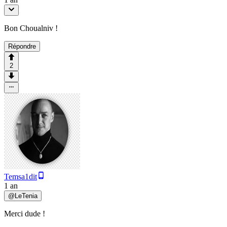
Bon Choualniv !
Répondre
2
Temsa1dit
1 an
@
LeTenia
Merci dude !