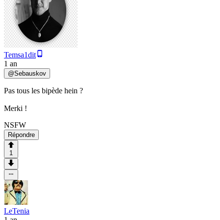
Temsa1dit
1 an
@
Sebauskov
Pas tous les bipède hein ?
Merki !
NSFW
Répondre
1
LeTenia
1 an