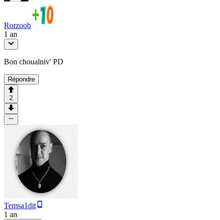
Rorzoob
1 an
Bon choualniv' PD
Répondre
2
Temsa1dit
1 an