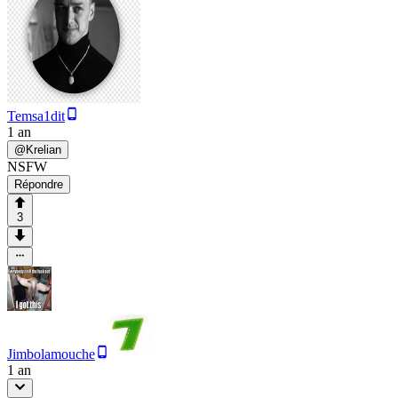
Temsa1dit
1 an
@
Krelian
NSFW
Répondre
3
Jimbolamouche
1 an