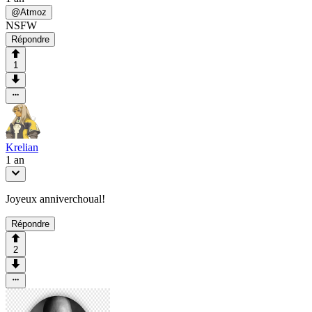
@
Atmoz
NSFW
Répondre
1
Krelian
1 an
Joyeux anniverchoual!
Répondre
2