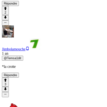
Répondre
2
Jimbolamouche
1 an
@
Temsa1dit
*la crotte
Répondre
3