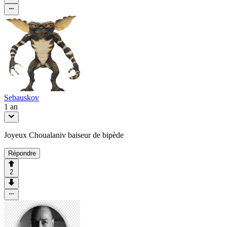
Sebauskov
1 an
Joyeux Choualaniv baiseur de bipède
Répondre
2