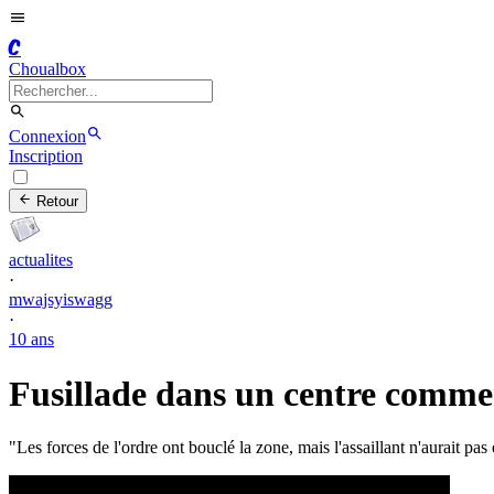
C
Choualbox
Connexion
Inscription
Retour
actualites
·
mwajsyiswagg
·
10 ans
Fusillade dans un centre comme
"Les forces de l'ordre ont bouclé la zone, mais l'assaillant n'aurait pas