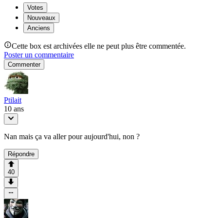
Votes
Nouveaux
Anciens
Cette box est archivées elle ne peut plus être commentée.
Poster un commentaire
Commenter
Ptilait
10 ans
Nan mais ça va aller pour aujourd'hui, non ?
Répondre
40