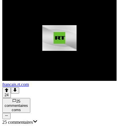
francais.rt.com
24
25
commentaire
s
com
s
25
commentaire
s