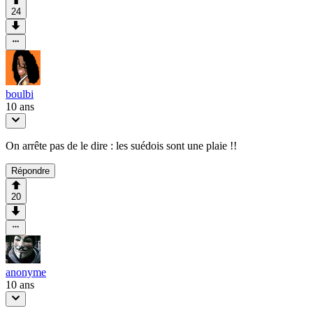
24
boulbi
10 ans
On arrête pas de le dire : les suédois sont une plaie !!
Répondre
20
anonyme
10 ans