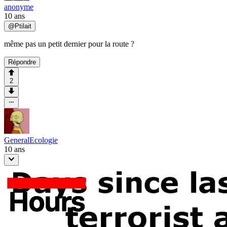
anonyme
10 ans
@
Ptilait
même pas un petit dernier pour la route ?
Répondre
2
GeneralEcologie
10 ans