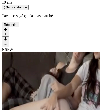
10 ans
@
latrickisfalone
J'avais essayé ça n'as pas marché
Répondre
1
NSFW