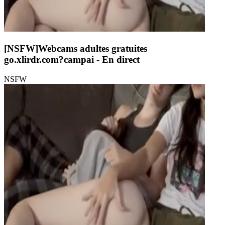
[NSFW]
Webcams adultes gratuites
go.xlirdr.com?campai
- En direct
NSFW