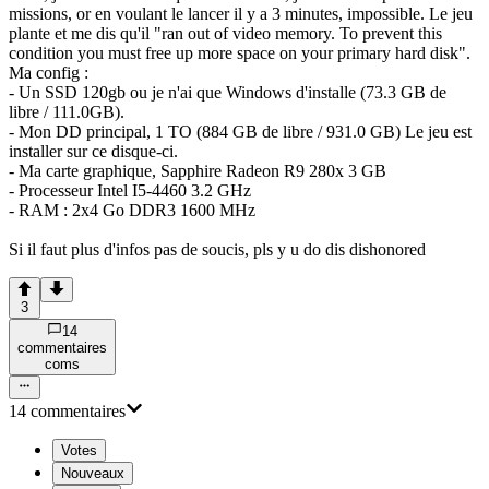
missions, or en voulant le lancer il y a 3 minutes, impossible. Le jeu
plante et me dis qu'il "ran out of video memory. To prevent this
condition you must free up more space on your primary hard disk".
Ma config :
- Un SSD 120gb ou je n'ai que Windows d'installe (73.3 GB de
libre / 111.0GB).
- Mon DD principal, 1 TO (884 GB de libre / 931.0 GB) Le jeu est
installer sur ce disque-ci.
- Ma carte graphique, Sapphire Radeon R9 280x 3 GB
- Processeur Intel I5-4460 3.2 GHz
- RAM : 2x4 Go DDR3 1600 MHz
Si il faut plus d'infos pas de soucis, pls y u do dis dishonored
3
14
commentaire
s
com
s
14
commentaire
s
Votes
Nouveaux