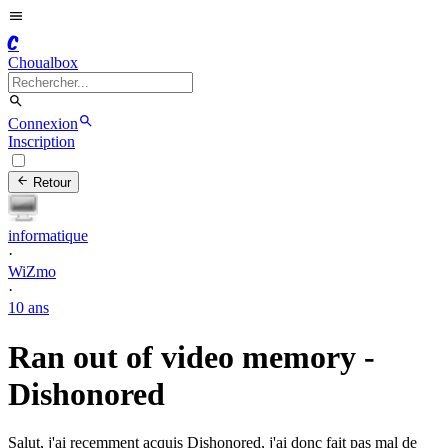
C
Choualbox
Connexion
Inscription
Retour
informatique
·
WiZmo
·
10 ans
Ran out of video memory -
Dishonored
Salut, j'ai recemment acquis Dishonored, j'ai donc fait pas mal de