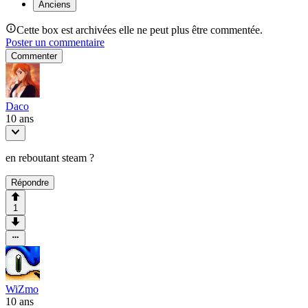
Anciens
Cette box est archivées elle ne peut plus être commentée.
Poster un commentaire
Commenter
Daco
10 ans
en reboutant steam ?
Répondre
1
WiZmo
10 ans