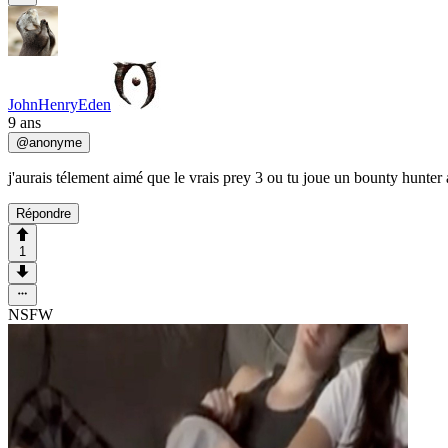
JohnHenryEden
9 ans
@
anonyme
j'aurais télement aimé que le vrais prey 3 ou tu joue un bounty hunter a
Répondre
1
NSFW