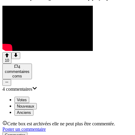
10
4
commentaire
s
com
s
4
commentaire
s
Votes
Nouveaux
Anciens
Cette box est archivées elle ne peut plus être commentée.
Poster un commentaire