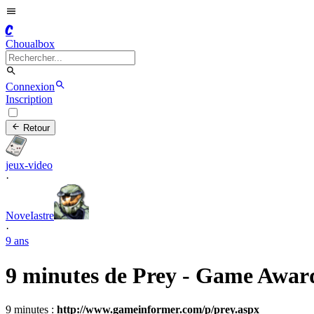
C
Choualbox
Connexion
Inscription
Retour
jeux-video
·
NoveIastre
·
9 ans
9 minutes de Prey - Game Awar
9 minutes :
http://www.gameinformer.com/p/prey.aspx