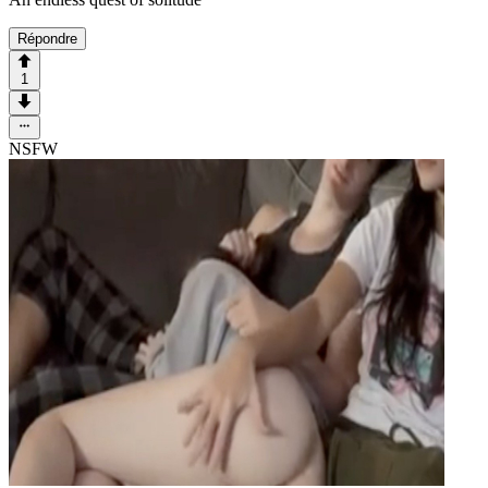
Répondre
1
NSFW