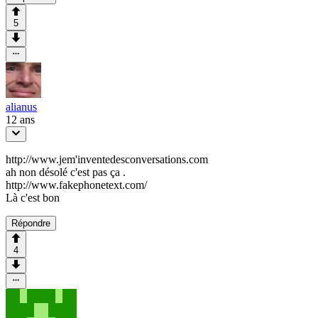
5
alianus
12 ans
http://www.jem'inventedesconversations.com
ah non désolé c'est pas ça .
http://www.fakephonetext.com/
Là c'est bon
Répondre
4