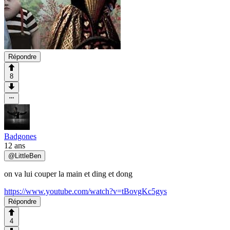
Répondre
8
Badgones
12 ans
@
LittleBen
on va lui couper la main et ding et dong
https://www.youtube.com/watch?v=tBovgKc5gys
Répondre
4