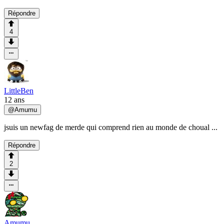
Répondre
4
LittleBen
12 ans
@
Amumu
jsuis un newfag de merde qui comprend rien au monde de choual ...
Répondre
2
Amumu