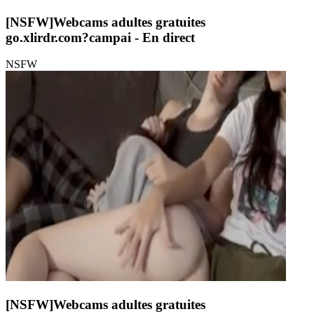
[NSFW]
Webcams adultes gratuites
go.xlirdr.com?campai
- En direct
NSFW
[NSFW]
Webcams adultes gratuites