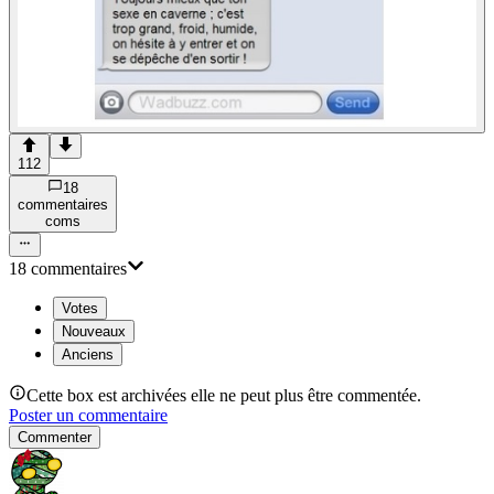
112
18
commentaire
s
com
s
18
commentaire
s
Votes
Nouveaux
Anciens
Cette box est archivées elle ne peut plus être commentée.
Poster un commentaire
Commenter