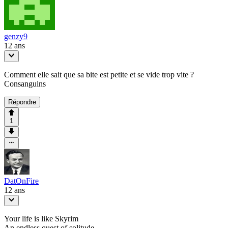
genzy9
12 ans
Comment elle sait que sa bite est petite et se vide trop vite ?
Consanguins
Répondre
1
DatOnFire
12 ans
Your life is like Skyrim
An endless quest of solitude