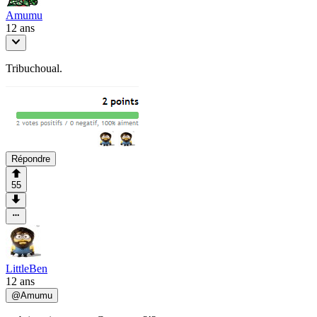
Amumu
12 ans
Tribuchoual.
Répondre
55
LittleBen
12 ans
@
Amumu