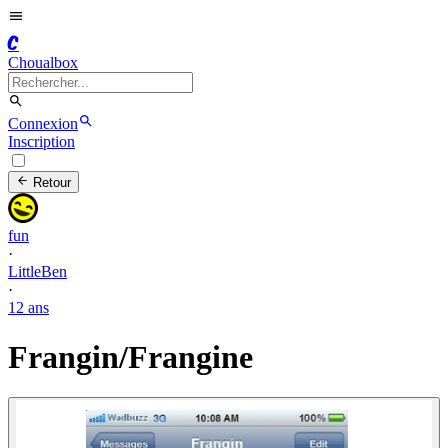
C
Choualbox
Connexion
Inscription
Retour
fun
·
LittleBen
·
12 ans
Frangin/Frangine