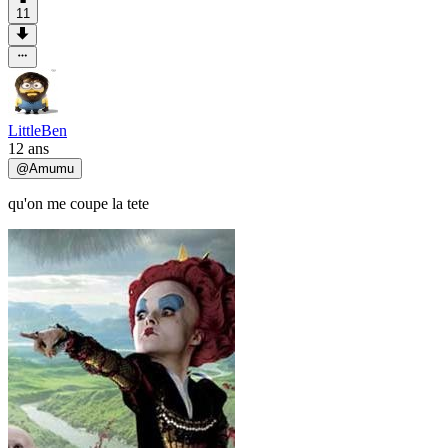
11
LittleBen
12 ans
@
Amumu
qu'on me coupe la tete