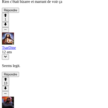
Rien c'était bizarre et marrant de voir ça
Répondre
1
TsarDine
12 ans
Seems legit.
Répondre
13