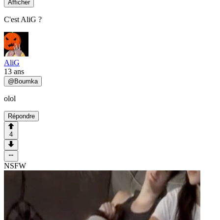
Afficher
C'est AliG ?
AliG
13 ans
@
Boumka
olol
Répondre
4
NSFW