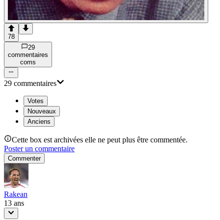
78
29
commentaire
s
com
s
29
commentaire
s
Votes
Nouveaux
Anciens
Cette box est archivées elle ne peut plus être commentée.
Poster un commentaire
Commenter
Rakean
13 ans