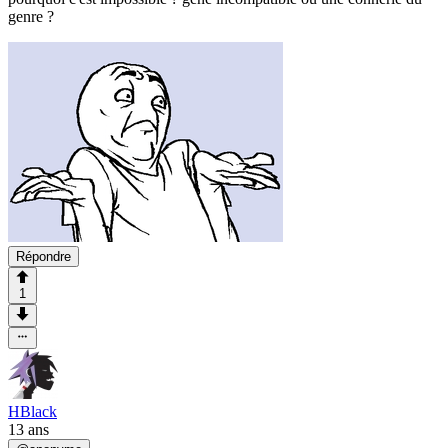
genre ?
Répondre
1
HBlack
13 ans