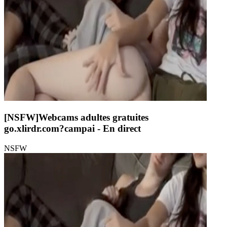
[NSFW]
Webcams adultes gratuites
go.xlirdr.com?campai
- En direct
NSFW