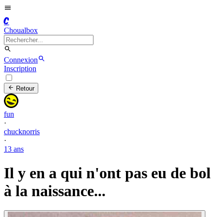
C
Choualbox
Connexion
Inscription
Retour
fun
·
chucknorris
·
13 ans
Il y en a qui n'ont pas eu de bol
à la naissance...