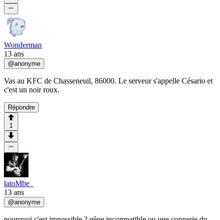
Wonderman
13 ans
@
anonyme
Vas au KFC de Chasseneuil, 86000. Le serveur s'appelle Césario et
c'est un noir roux.
Répondre
1
latoMbe_
13 ans
@
anonyme
pourquoi c'est impossible ? gène incompatible ou une connerie du