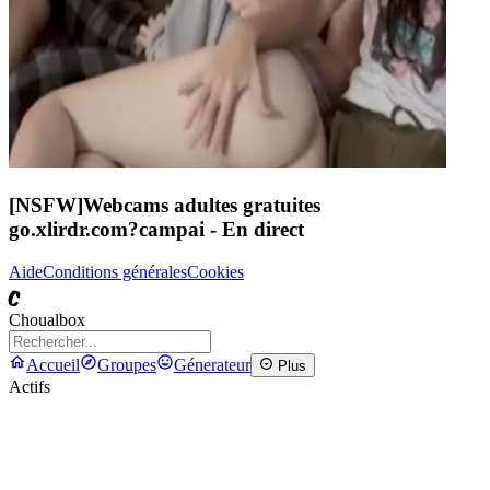
[NSFW]
Webcams adultes gratuites
go.xlirdr.com?campai
- En direct
Aide
Conditions générales
Cookies
C
Choualbox
Accueil
Groupes
Génerateur
Plus
Actifs