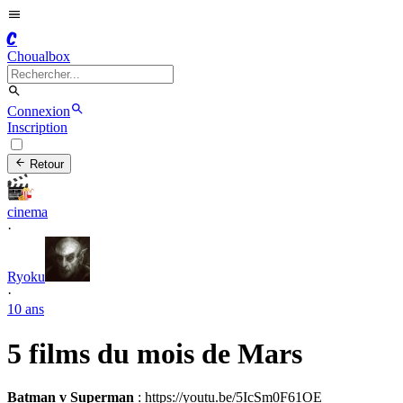
C
Choualbox
Connexion
Inscription
Retour
cinema
·
Ryoku
·
10 ans
5 films du mois de Mars
Batman v Superman
: https://youtu.be/5IcSm0F61OE