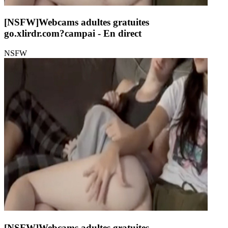
[NSFW]
Webcams adultes gratuites
go.xlirdr.com?campai
- En direct
NSFW
[NSFW]
Webcams adultes gratuites