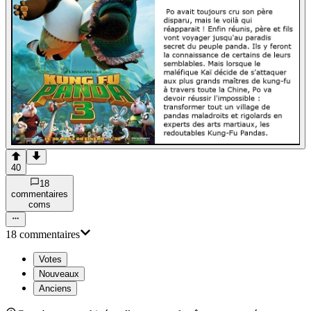
40
18
commentaire
s
com
s
18
commentaire
s
Votes
Nouveaux
Anciens