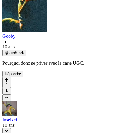
Gooby
m
10 ans
@
JonStark
Pourquoi donc se priver avec la carte UGC.
Répondre
1
Inseikei
10 ans