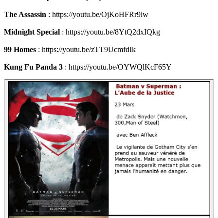
The Assassin
: https://youtu.be/OjKoHFRr9lw
Midnight Special
: https://youtu.be/8YtQ2dxIQkg
99 Homes
: https://youtu.be/zTT9UcmfdIk
Kung Fu Panda 3
: https://youtu.be/OYWQlKcF65Y