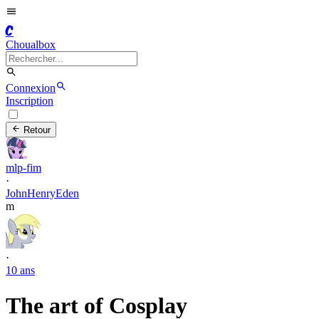
C
Choualbox
Connexion
Inscription
Retour
mlp-fim
·
JohnHenryEden
m
·
10 ans
The art of Cosplay