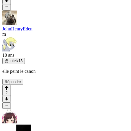
JohnHenryEden
m
10 ans
@
Lulink13
elle peint le canon
Répondre
2