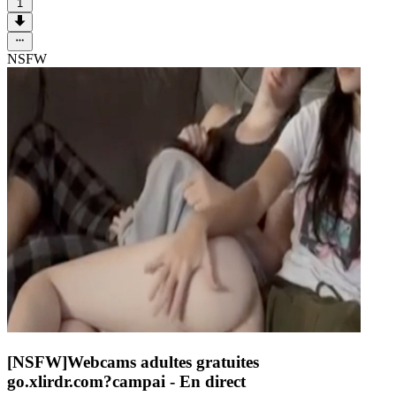
1
NSFW
[NSFW]
Webcams adultes gratuites
go.xlirdr.com?campai
- En direct