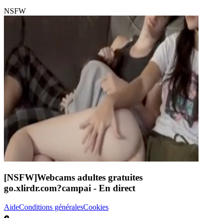
NSFW
[NSFW]
Webcams adultes gratuites
go.xlirdr.com?campai
- En direct
Aide
Conditions générales
Cookies