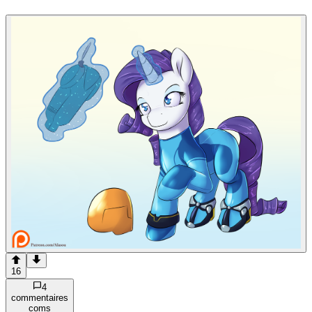
16
4
commentaire
s
com
s