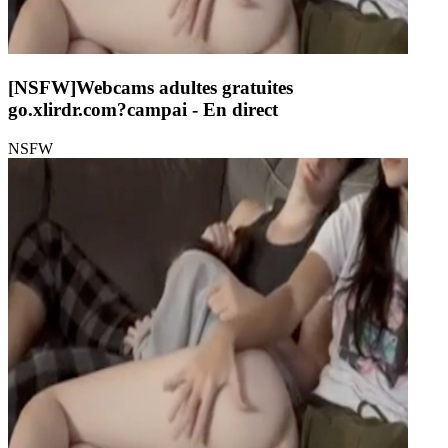
[NSFW]
Webcams adultes gratuites
go.xlirdr.com?campai
- En direct
NSFW