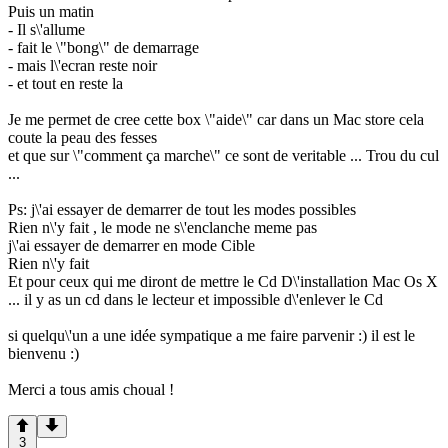
Puis un matin
- Il s\'allume
- fait le \"bong\" de demarrage
- mais l\'ecran reste noir
- et tout en reste la
Je me permet de cree cette box \"aide\" car dans un Mac store cela
coute la peau des fesses
et que sur \"comment ça marche\" ce sont de veritable ... Trou du cul
...
Ps: j\'ai essayer de demarrer de tout les modes possibles
Rien n\'y fait , le mode ne s\'enclanche meme pas
j\'ai essayer de demarrer en mode Cible
Rien n\'y fait
Et pour ceux qui me diront de mettre le Cd D\'installation Mac Os X
... il y as un cd dans le lecteur et impossible d\'enlever le Cd
si quelqu\'un a une idée sympatique a me faire parvenir :) il est le
bienvenu :)
Merci a tous amis choual !
3