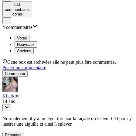
4
commentaire
s
com
s
4
commentaire
s
Votes
Nouveaux
Anciens
Cette box est archivées elle ne peut plus être commentée.
Poster un commentaire
Commenter
Kharkov
14 ans
Normalement il y a un léger trou sur la façade du lecteur CD pour y
insérer une aiguille et ainsi l\'enlever.
Répondre