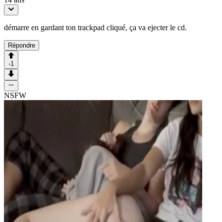
démarre en gardant ton trackpad cliqué, ça va ejecter le cd.
Répondre
-1
NSFW