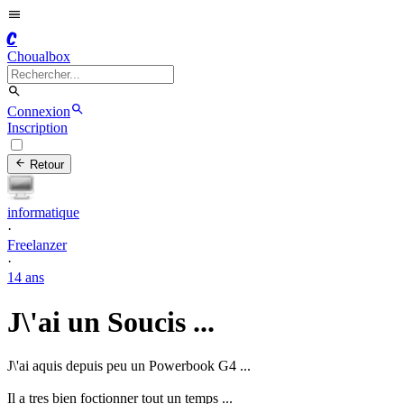
C
Choualbox
Connexion
Inscription
Retour
informatique
·
Freelanzer
·
14 ans
J\'ai un Soucis ...
J\'ai aquis depuis peu un Powerbook G4 ...
Il a tres bien foctionner tout un temps ...