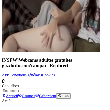
[NSFW]
Webcams adultes gratuites
go.xlirdr.com?campai
- En direct
Aide
Conditions générales
Cookies
C
Choualbox
Accueil
Groupes
Génerateur
Plus
Actifs