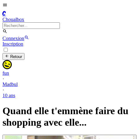
C
Choualbox
Connexion
Inscription
Retour
fun
·
Madbul
·
10 ans
Quand elle t'emmène faire du
shopping avec elle...