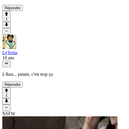
Répondre
1
LeTenia
10 ans
à Ikea... putain, c'est trop ça
Répondre
1
NSFW