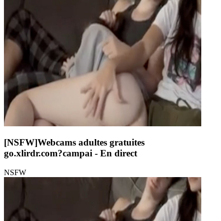
[NSFW]
Webcams adultes gratuites
go.xlirdr.com?campai
- En direct
NSFW