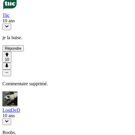
Tiic
10 ans
je la baise.
Répondre
10
Commentaire supprimé.
LostDeD
10 ans
Boobs.