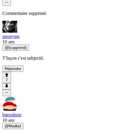
Commentaire supprimé.
anonyme
10 ans
@
[supprimé]
T'façon c'est subjectif.
Répondre
7
biteenbois
10 ans
@
Madbul