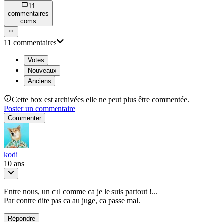
11
commentaire
s
com
s
11
commentaire
s
Votes
Nouveaux
Anciens
Cette box est archivées elle ne peut plus être commentée.
Poster un commentaire
Commenter
kodi
10 ans
Entre nous, un cul comme ca je le suis partout !...
Par contre dite pas ca au juge, ca passe mal.
Répondre