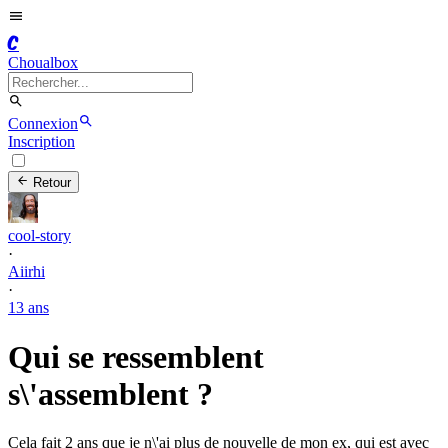
C
Choualbox
Connexion
Inscription
Retour
cool-story
·
Aiirhi
·
13 ans
Qui se ressemblent
s\'assemblent ?
Cela fait 2 ans que je n\'ai plus de nouvelle de mon ex, qui est avec