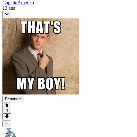
CaptainAmerica
13 ans
Répondre
4