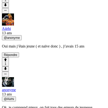
1
Aiirhi
13 ans
@
anonyme
Oui mais j’étais jeune ( et naïve donc ) , j\'avais 15 ans
Répondre
1
anonyme
13 ans
@
Aiirhi
Ok, je comprend mieux, on fait tous des erreurs de jeunesse.