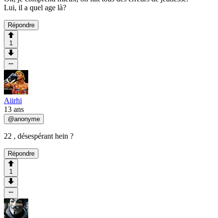
Lui, il a quel age là?
Répondre
1
Aiirhi
13 ans
@
anonyme
22 , désespérant hein ?
Répondre
1