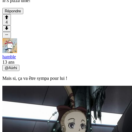
It\'s pizza time!
Répondre
4
hamble
13 ans
@
Aiirhi
Mais si, ça va être sympa pour lui !