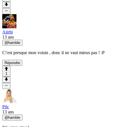
Aiirhi
13 ans
@
hamble
C\'est presque mon voisin , donc il ne vaut mieux pas ! :P
Répondre
1
Pilc
13 ans
@
hamble