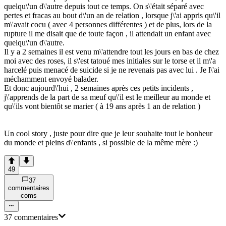
quelqu\'un d\'autre depuis tout ce temps. On s\'était séparé avec
pertes et fracas au bout d\'un an de relation , lorsque j\'ai appris qu\'il
m\'avait cocu ( avec 4 personnes différentes ) et de plus, lors de la
rupture il me disait que de toute façon , il attendait un enfant avec
quelqu\'un d\'autre.
Il y a 2 semaines il est venu m\'attendre tout les jours en bas de chez
moi avec des roses, il s\'est tatoué mes initiales sur le torse et il m\'a
harcelé puis menacé de suicide si je ne revenais pas avec lui . Je l\'ai
méchamment envoyé balader.
Et donc aujourd\'hui , 2 semaines après ces petits incidents ,
j\'apprends de la part de sa meuf qu\'il est le meilleur au monde et
qu\'ils vont bientôt se marier ( à 19 ans après 1 an de relation )
Un cool story , juste pour dire que je leur souhaite tout le bonheur
du monde et pleins d\'enfants , si possible de la même mère :)
49
37
commentaire
s
com
s
37
commentaire
s