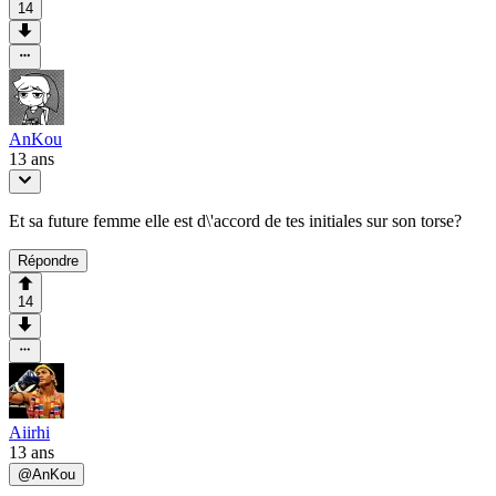
14
AnKou
13 ans
Et sa future femme elle est d\'accord de tes initiales sur son torse?
Répondre
14
Aiirhi
13 ans
@
AnKou