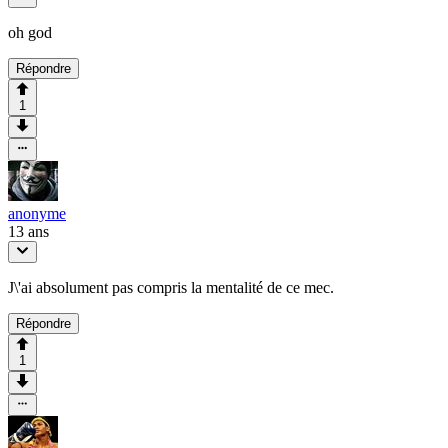
oh god
Répondre
1
anonyme
13 ans
J\'ai absolument pas compris la mentalité de ce mec.
Répondre
1