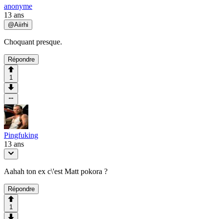
anonyme
13 ans
@
Aiirhi
Choquant presque.
Répondre
1
Pingfuking
13 ans
Aahah ton ex c\'est Matt pokora ?
Répondre
1