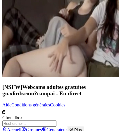
[NSFW]
Webcams adultes gratuites
go.xlirdr.com?campai
- En direct
Aide
Conditions générales
Cookies
C
Choualbox
Accueil
Groupes
Génerateur
Plus