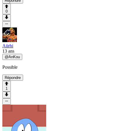
Répondre
0
Aiirhi
13 ans
@
AnKou
Possible
Répondre
1