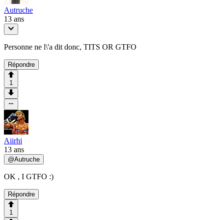
Autruche
13 ans
Personne ne l\'a dit donc, TITS OR GTFO
Répondre
1
Aiirhi
13 ans
@
Autruche
OK , I GTFO :)
Répondre
1