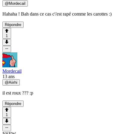
@
Mordecail
Hahaha ! Bah dans ce cas c\'est rapé comme les carottes :)
Répondre
1
Mordecail
13 ans
@
Aiirhi
il est roux ??? :p
Répondre
1
NSFW