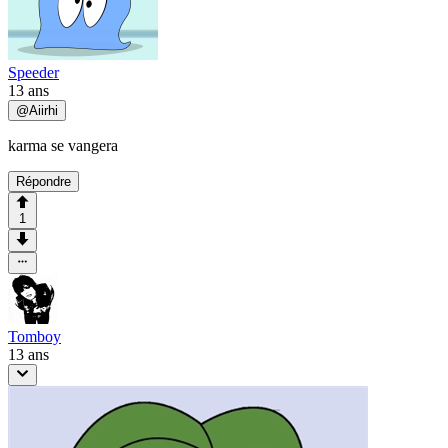
Speeder
13 ans
@
Aiirhi
karma se vangera
Répondre
1
Tomboy
13 ans