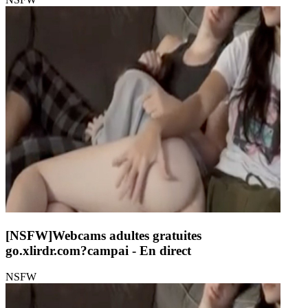
[NSFW]
Webcams adultes gratuites
go.xlirdr.com?campai
- En direct
NSFW