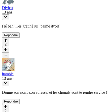
Divico
13 ans
Hé bah, l\'es gratiné lui! palme d\'or!
Répondre
2
hamble
13 ans
Donne son nom, son adresse, et les chouals vont te rendre service !
Répondre
2