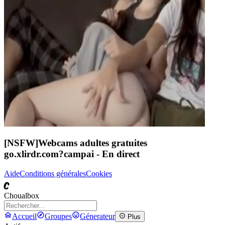
[NSFW]
Webcams adultes gratuites
go.xlirdr.com?campai
- En direct
Aide
Conditions générales
Cookies
C
Choualbox
Accueil
Groupes
Génerateur
Plus