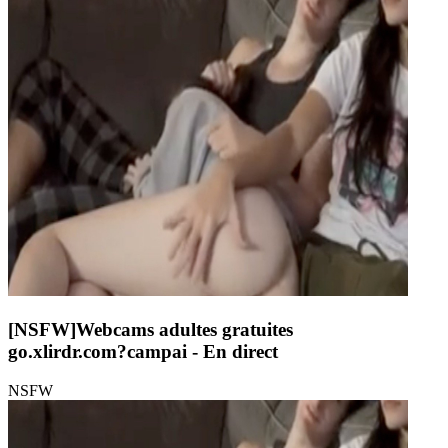
[NSFW]
Webcams adultes gratuites
go.xlirdr.com?campai
- En direct
NSFW