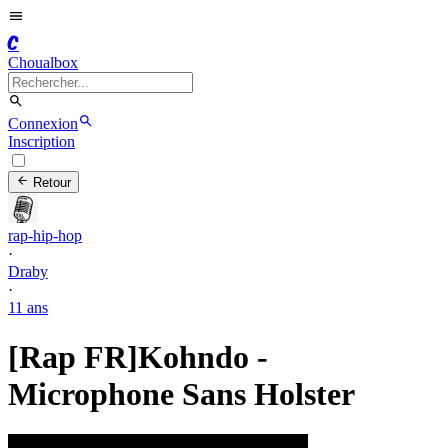
C
Choualbox
Connexion
Inscription
Retour
rap-hip-hop
·
Draby
·
11 ans
[Rap FR]Kohndo -
Microphone Sans Holster