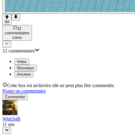
94
12
commentaire
s
com
s
12
commentaire
s
Votes
Nouveaux
Anciens
Cette box est archivées elle ne peut plus être commentée.
Poster un commentaire
Commenter
Whit3stR
11 ans