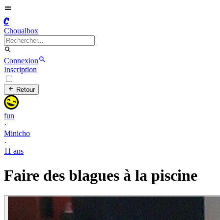
C
Choualbox
Connexion
Inscription
Retour
fun
·
Minicho
·
11 ans
Faire des blagues à la piscine