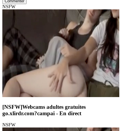
Commenter
NSFW
[NSFW]
Webcams adultes gratuites
go.xlirdr.com?campai
- En direct
NSFW