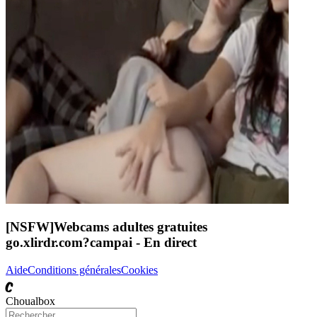
[NSFW]
Webcams adultes gratuites
go.xlirdr.com?campai
- En direct
Aide
Conditions générales
Cookies
C
Choualbox