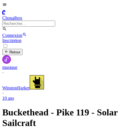
C
Choualbox
Connexion
Inscription
Retour
musique
·
WinstonHarker
·
10 ans
Buckethead - Pike 119 - Solar
Sailcraft