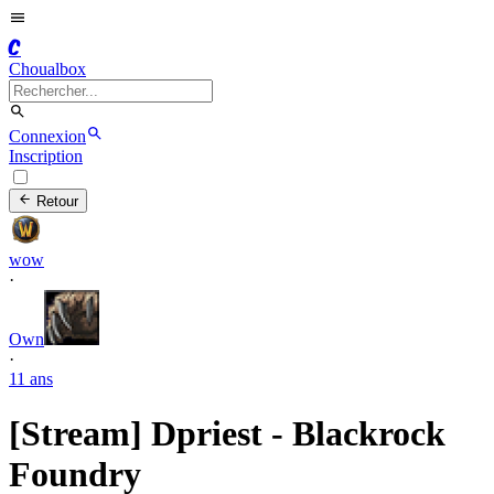
C
Choualbox
Connexion
Inscription
Retour
wow
·
Own
·
11 ans
[Stream] Dpriest - Blackrock
Foundry