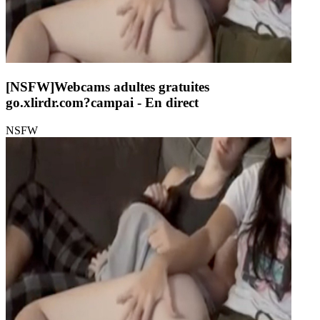
[NSFW]
Webcams adultes gratuites
go.xlirdr.com?campai
- En direct
NSFW