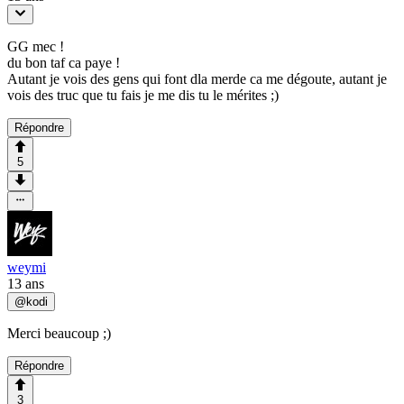
GG mec !
du bon taf ca paye !
Autant je vois des gens qui font dla merde ca me dégoute, autant je
vois des truc que tu fais je me dis tu le mérites ;)
Répondre
5
weymi
13 ans
@
kodi
Merci beaucoup ;)
Répondre
3