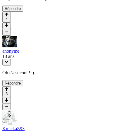
Répondre
4
anonyme
13 ans
Oh c\'est cool ! :)
Répondre
3
KmickaZ93