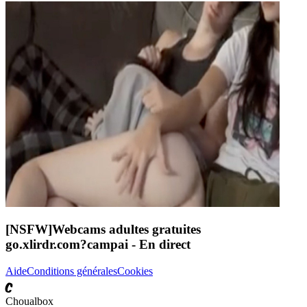
[NSFW]
Webcams adultes gratuites
go.xlirdr.com?campai
- En direct
Aide
Conditions générales
Cookies
C
Choualbox