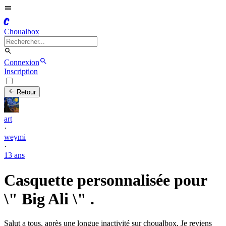
C
Choualbox
Connexion
Inscription
Retour
art
·
weymi
·
13 ans
Casquette personnalisée pour
\" Big Ali \" .
Salut a tous, après une longue inactivité sur choualbox, Je reviens