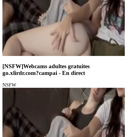
[NSFW]
Webcams adultes gratuites
go.xlirdr.com?campai
- En direct
NSFW