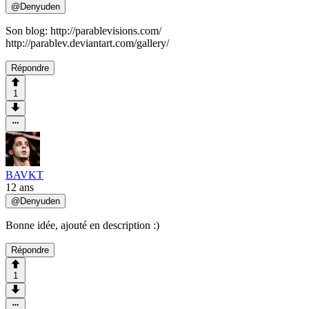
@
Denyuden
Son blog: http://parablevisions.com/
http://parablev.deviantart.com/gallery/
Répondre
1
BAVKT
12 ans
@
Denyuden
Bonne idée, ajouté en description :)
Répondre
1