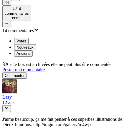
44
14
commentaire
s
com
s
14
commentaire
s
Votes
Nouveaux
Anciens
Cette box est archivées elle ne peut plus être commentée.
Poster un commentaire
Commenter
Lazy
12 ans
J'aime beaucoup, ça me fait penser à ces superbes illustrations de
Dieux hundous: http://imgur.com/gallery/m4wj7