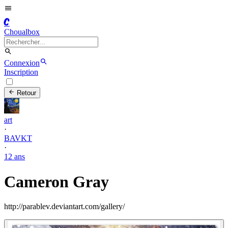
C
Choualbox
Connexion
Inscription
Retour
art
·
BAVKT
·
12 ans
Cameron Gray
http://parablev.deviantart.com/gallery/