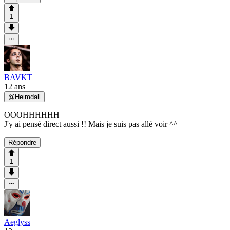
1
BAVKT
12 ans
@
Heimdall
OOOHHHHHH
J'y ai pensé direct aussi !! Mais je suis pas allé voir ^^
Répondre
1
Aeglyss