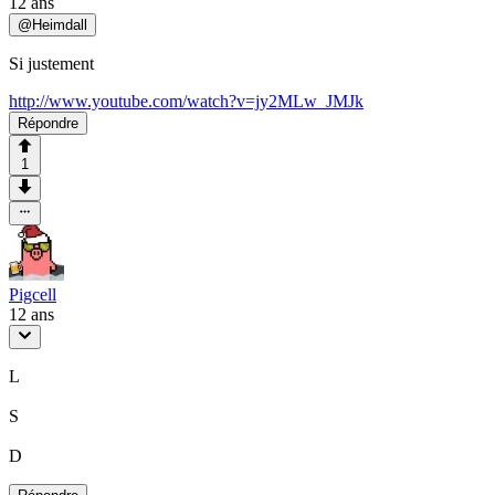
12 ans
@
Heimdall
Si justement
http://www.youtube.com/watch?v=jy2MLw_JMJk
Répondre
1
Pigcell
12 ans
L
S
D