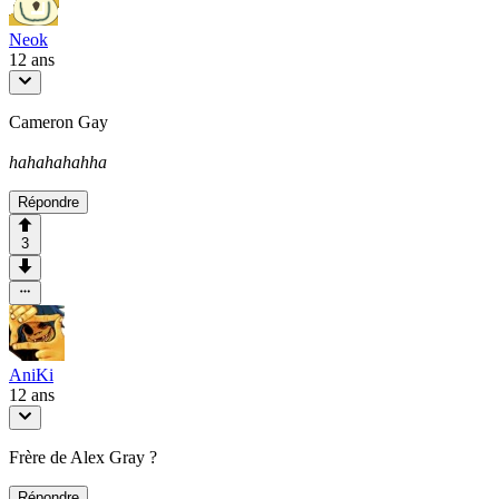
Neok
12 ans
Cameron Gay
hahahahahha
Répondre
3
AniKi
12 ans
Frère de Alex Gray ?
Répondre