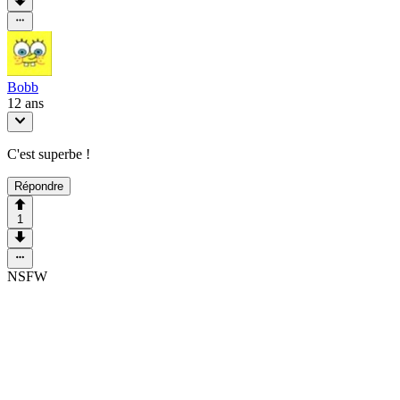
Bobb
12 ans
C'est superbe !
Répondre
1
NSFW