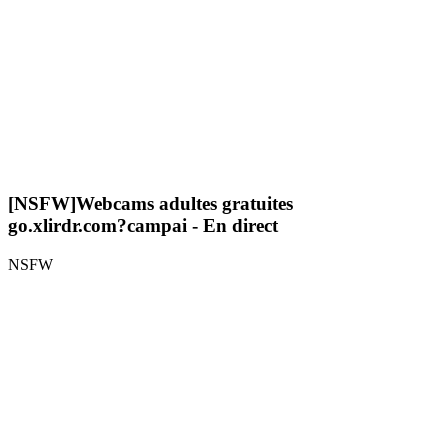
[NSFW]
Webcams adultes gratuites
go.xlirdr.com?campai
- En direct
NSFW